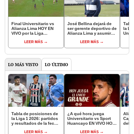
Final Universitario vs
José Bellina dejará de
Tabla
Alianza Lima HOY EN
ser gerente deportivo de
la Li
VIVO por la Liga
Alianza Lima y asumirá
Unive
Femenina 2025:
nuevo cargo en la FPF
líder
LEER MÁS
LEER MÁS
empatan sin goles
Melg
LO MÁS VISTO
LO ÚLTIMO
Tabla de posiciones de
¿A qué hora juega
Alian
la Liga 1 2026: partidos
Universitario vs Sport
Cajam
y resultados de la fecha
Huancayo EN VIVO HOY
del p
17 del Torneo Apertura
por la última fecha del
17 de
LEER MÁS
LEER MÁS
Torneo Apertura de la