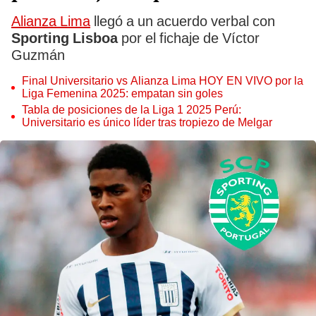
Alianza Lima
llegó a un acuerdo verbal con
Sporting Lisboa
por el fichaje de Víctor
Guzmán
Final Universitario vs Alianza Lima HOY EN VIVO por la
Liga Femenina 2025: empatan sin goles
Tabla de posiciones de la Liga 1 2025 Perú:
Universitario es único líder tras tropiezo de Melgar