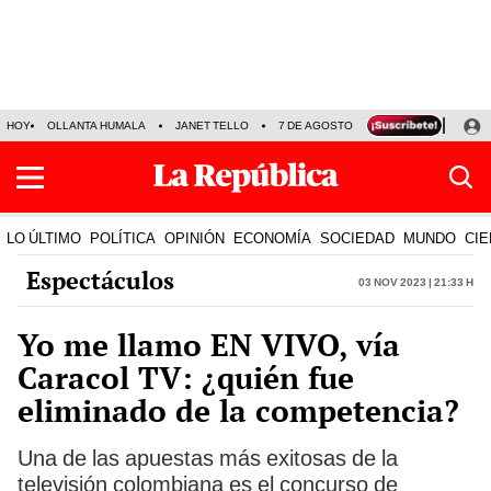
HOY
OLLANTA HUMALA
JANET TELLO
7 DE AGOSTO
TINKA RESULTADOS
LO ÚLTIMO
POLÍTICA
OPINIÓN
ECONOMÍA
SOCIEDAD
MUNDO
CIE
Espectáculos
03 Nov 2023 | 21:33 h
Yo me llamo EN VIVO, vía
Caracol TV: ¿quién fue
eliminado de la competencia?
Una de las apuestas más exitosas de la
televisión colombiana es el concurso de