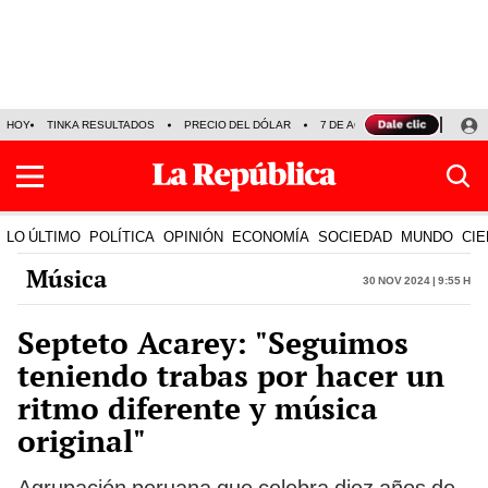
HOY
TINKA RESULTADOS
PRECIO DEL DÓLAR
7 DE AGOSTO
OLLANTA H
LO ÚLTIMO
POLÍTICA
OPINIÓN
ECONOMÍA
SOCIEDAD
MUNDO
CIE
Música
30 Nov 2024 | 9:55 h
Septeto Acarey: "Seguimos
teniendo trabas por hacer un
ritmo diferente y música
original"