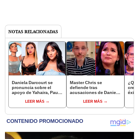
NOTAS RELACIONADAS
Daniela Darcourt se
Master Chris se
¿Quié
pronuncia sobre el
defiende tras
cread
apoyo de Yahaira, Paula
acusaciones de Daniela
éxito
y más salseras a Master
Darcourt y le reclama:
Darco
LEER MÁS
LEER MÁS
Chris: “No necesito que
“Si tenías la
talen
me defiendan”
información, ¿por qué
no me llamaste?”