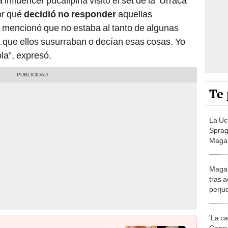
a influencer pucallpina visitó el set de la ‘Urraca’
or qué
decidió no responder
aquellas
o mencionó que no estaba al tanto de algunas
 que ellos susurraban o decían esas cosas. Yo
la”, expresó.
Te 
La Uc
Sprag
Magal
va a 
Magal
tras 
perju
dije 
'La c
Consu