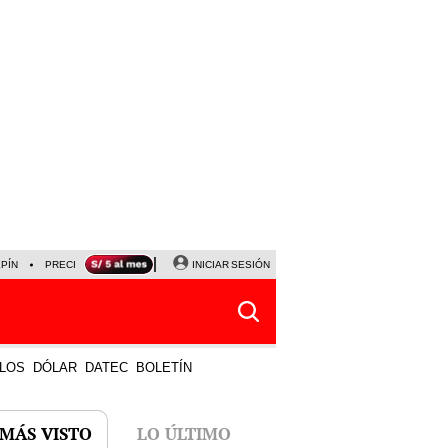
LPÍN
PRECIO DEL DÓLAR
CORTE DE LUZ
INICIAR SESIÓN
VIERNES 7 DE AGOSTO
ALBER
LOS
DÓLAR
DATEC
BOLETÍN
 MÁS VISTO
LO ÚLTIMO