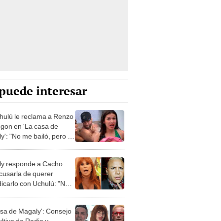
puede interesar
hulú le reclama a Renzo
gon en 'La casa de
y': "No me bailó, pero ya
caer"
y responde a Cacho
acusarla de querer
dicarlo con Uchulú: "No
que sea discriminador"
asa de Magaly': Consejo
ltivo de Radio y