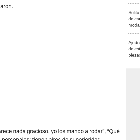
iaron.
Solita
de ca
moda.
demue
Ajedre
de es
piezas
consi
arece nada gracioso, yo los mando a rodar”, “Qué
personajes: tienen aires de superioridad,