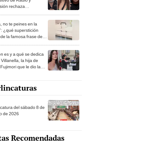
isión rechaza
siones racistas contra
ú
, no te peines en la
: ¿qué superstición
de la famosa frase de
nanitos Verdes?
n es y a qué se dedica
Villanella, la hija de
Fujimori que le dio la
 a nivel nacional?
lincaturas
ncatura del sábado 8 de
o de 2026
tas Recomendadas