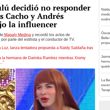
lú decidió no responder
Naldy
os Cacho y Andrés
medid
exdir
jo la influencer
tras 
relac
Óscar
grave
 de
Magaly Medina
y recordó los actos de
Bella
 por parte del estilista y el conductor de TV.
propu
a Luz, lanza tentadora propuesta a Naldy Saldaña tras
tras 
tocam
Jaime
tipo d
 a la hermana de Darinka Ramírez mientras Xiomy
herma
s…”
quieb
fortu
denun
La Be
escen
Tarap
de Ós