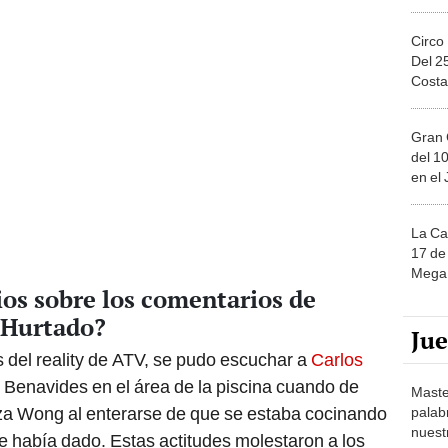
Circo
Del 2
Costa
Gran 
del 10
en el
La Ca
17 de 
Mega 
ios sobre los comentarios de
 Hurtado?
Ju
 del reality de ATV, se pudo escuchar a
Carlos
 Benavides en el área de la piscina cuando de
Maste
za Wong al enterarse de que se estaba cocinando
palab
nuest
 le había dado. Estas actitudes molestaron a los