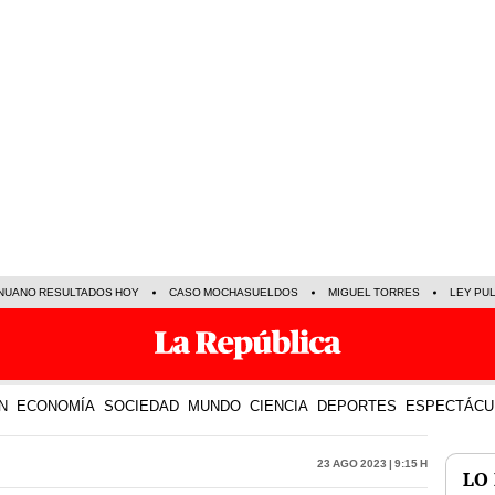
NUANO RESULTADOS HOY
CASO MOCHASUELDOS
MIGUEL TORRES
LEY PU
N
ECONOMÍA
SOCIEDAD
MUNDO
CIENCIA
DEPORTES
ESPECTÁCU
23 Ago 2023 | 9:15 h
LO