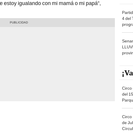
me estoy igualando con mi mamá o mi papá”,
Partid
4 del
progr
dónde
Senam
LLUV
provi
¡Va
Circo 
del 15
Parqu
Migue
Circo
de Jul
Círcul