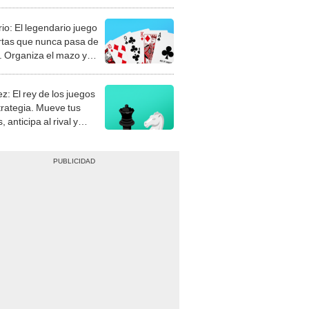
rio: El legendario juego
rtas que nunca pasa de
 Organiza el mazo y
stra tu habilidad.
z: El rey de los juegos
trategia. Mueve tus
, anticipa al rival y
gue el jaque mate.