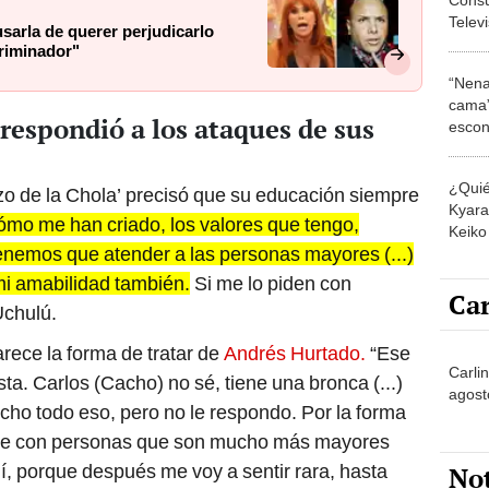
Telev
sarla de querer perjudicarlo
expre
criminador"
Uchul
“Nena
cama”
respondió a los ataques de sus
escon
los E
¿Quié
zo de la Chola’ precisó que su educación siempre
Kyara 
ómo me han criado, los valores que tengo,
Keiko 
nemos que atender a las personas mayores (...)
contra
mi amabilidad también.
Si me lo piden con
Car
 Uchulú.
rece la forma de tratar de
Andrés Hurtado.
“Ese
Carli
a. Carlos (Cacho) no sé, tiene una bronca (...)
agost
cho todo eso, pero no le respondo. Por la forma
rme con personas que son mucho más mayores
mí, porque después me voy a sentir rara, hasta
No