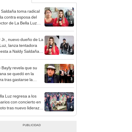
 Saldaña toma radical
a contra esposa del
1
ector de La Bella Luz
acusarla de tener
ión con él: “Es bastante
 Jr., nuevo dueño de La
”
 Luz, lanza tentadora
2
esta a Naldy Saldaña
denuncia por
ientos: “Va a haber otro
 Bayly revela que su
e ley”
na se quedó en la
3
ra tras gastarse la
na de su madre y
ciarla: "Pedía más"
lla Luz regresa a los
arios con concierto en
4
oto tras nuevo liderazgo
car Junior