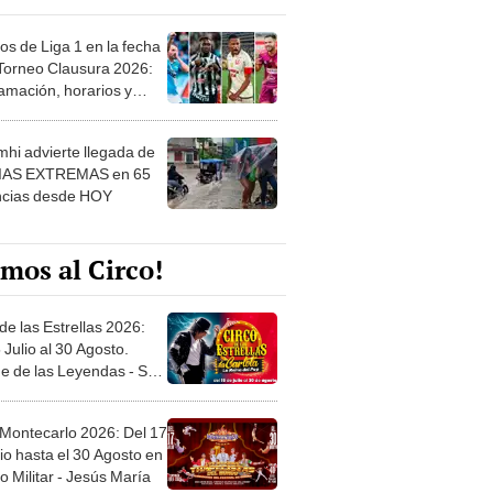
os de Liga 1 en la fecha
 Torneo Clausura 2026:
amación, horarios y
 ver
hi advierte llegada de
IAS EXTREMAS en 65
ncias desde HOY
mos al Circo!
de las Estrellas 2026:
 Julio al 30 Agosto.
e de las Leyendas - San
l
 Montecarlo 2026: Del 17
io hasta el 30 Agosto en
o Militar - Jesús María