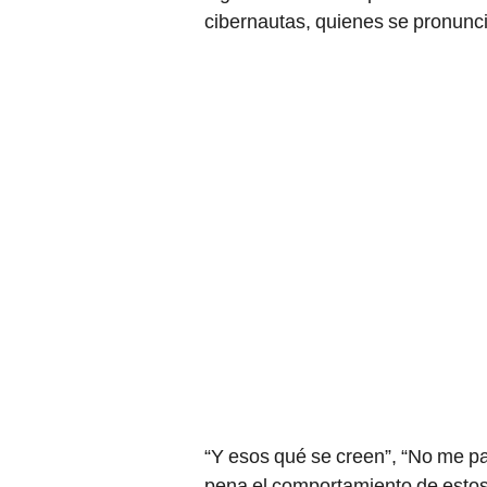
cibernautas, quienes se pronunc
“Y esos qué se creen”, “No me p
pena el comportamiento de estos 