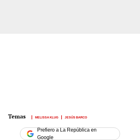
MELISSA KLUG
JESÚS BARCO
Prefiero a La República en
Google