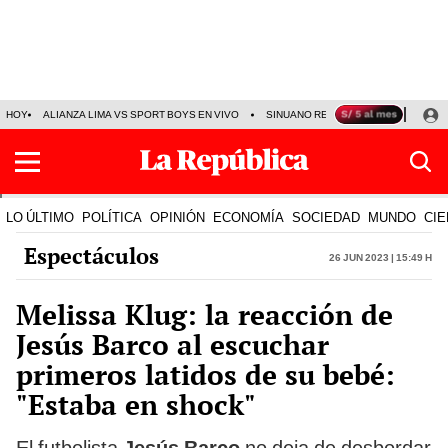
HOY
ALIANZA LIMA VS SPORT BOYS EN VIVO
SINUANO RESULTADOS HOY
JO
LO ÚLTIMO
POLÍTICA
OPINIÓN
ECONOMÍA
SOCIEDAD
MUNDO
CIE
Espectáculos
26 Jun 2023 | 15:49 h
Melissa Klug: la reacción de
Jesús Barco al escuchar
primeros latidos de su bebé:
"Estaba en shock"