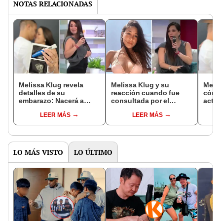
NOTAS RELACIONADAS
Melissa Klug revela
Melissa Klug y su
Meli
detalles de su
reacción cuando fue
cómo
embarazo: Nacerá a
consultada por el
actua
fines de noviembre
supuesto romance entre
“Los
LEER MÁS
LEER MÁS
Samahara y Yordy
disti
LO MÁS VISTO
LO ÚLTIMO