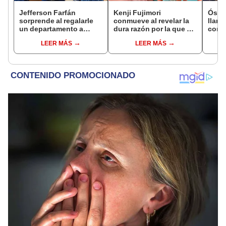
Jefferson Farfán
Kenji Fujimori
Ósca
sorprende al regalarle
conmueve al revelar la
llant
un departamento a
dura razón por la que no
conci
joven promesa del
tiene hijos con su
Luz e
LEER MÁS
LEER MÁS
fútbol: "Lo hago de
esposa Erika Muñóz: "El
denu
corazón"
proceso judicial"
Sald