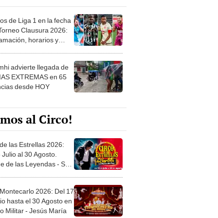
os de Liga 1 en la fecha
 Torneo Clausura 2026:
amación, horarios y
 ver
hi advierte llegada de
IAS EXTREMAS en 65
ncias desde HOY
mos al Circo!
de las Estrellas 2026:
 Julio al 30 Agosto.
e de las Leyendas - San
l
 Montecarlo 2026: Del 17
io hasta el 30 Agosto en
o Militar - Jesús María