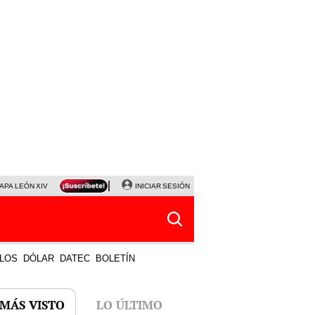
APA LEÓN XIV
NALDY SALDAÑA
INICIAR SESIÓN
LA BELLA LUZ
MAGALY MEDINA
HORÓS
LOS
DÓLAR
DATEC
BOLETÍN
 MÁS VISTO
LO ÚLTIMO