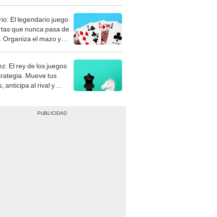
rio: El legendario juego
rtas que nunca pasa de
 Organiza el mazo y
stra tu habilidad.
z: El rey de los juegos
trategia. Mueve tus
, anticipa al rival y
gue el jaque mate.