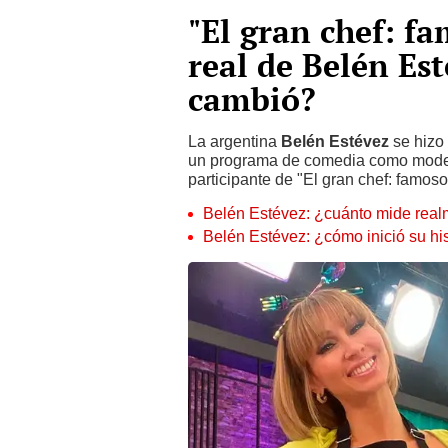
"El gran chef: f
real de Belén Est
cambió?
La argentina
Belén Estévez
se hizo 
un programa de comedia como modelo
participante de "El gran chef: famos
Belén Estévez: ¿cuánto mide realm
Belén Estévez: ¿cómo inició su hi