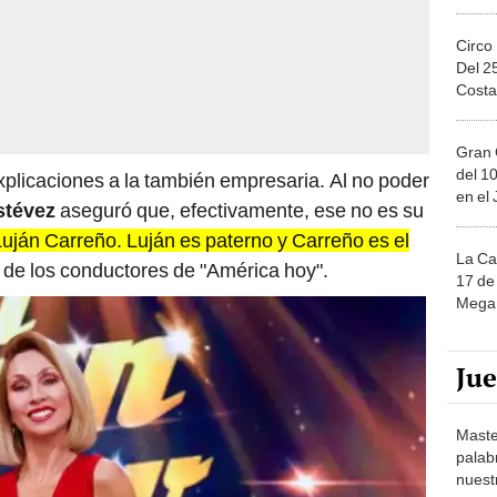
Circo
Del 2
Costa
Gran 
del 10
xplicaciones a la también empresaria. Al no poder
en el
stévez
aseguró que, efectivamente, ese no es su
uján Carreño. Luján es paterno y Carreño es el
La Ca
 de los conductores de "América hoy".
17 de 
Mega 
Ju
Maste
palab
nuest