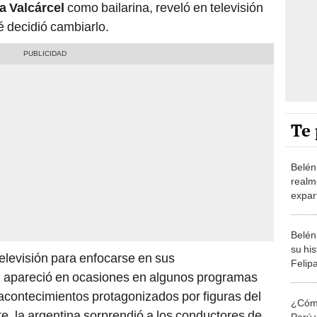
a Valcárcel
como bailarina, reveló en televisión
é decidió cambiarlo.
Te 
Belén
realme
expart
show
Belén
su hi
televisión para enfocarse en sus
Felip
z
apareció en ocasiones en algunos programas
acontecimientos protagonizados por figuras del
¿Cómo
e, la argentina sorprendió a los conductores de
Perú 