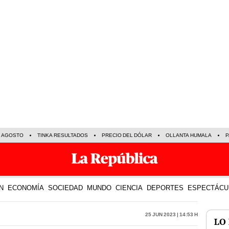
E AGOSTO
TINKA RESULTADOS
PRECIO DEL DÓLAR
OLLANTA HUMALA
P
N
ECONOMÍA
SOCIEDAD
MUNDO
CIENCIA
DEPORTES
ESPECTÁCU
25 Jun 2023 | 14:53 h
LO