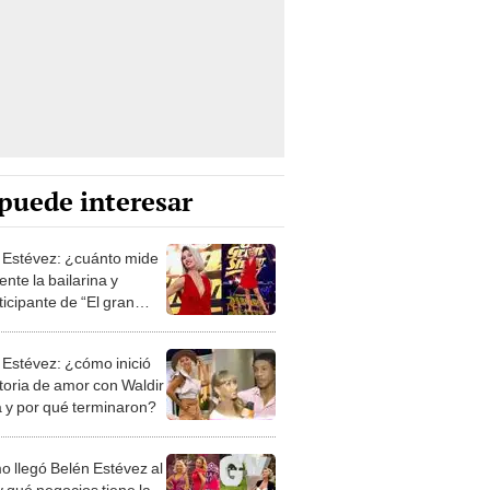
puede interesar
 Estévez: ¿cuánto mide
nte la bailarina y
icipante de “El gran
”?
 Estévez: ¿cómo inició
storia de amor con Waldir
a y por qué terminaron?
 llegó Belén Estévez al
y qué negocios tiene la