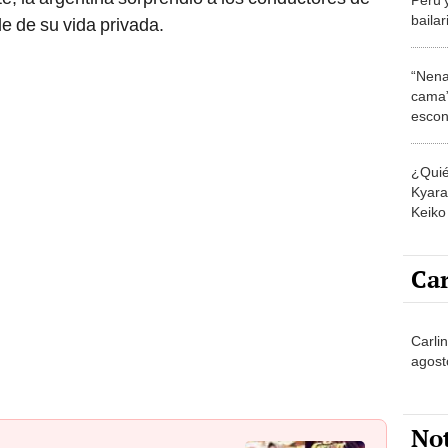
baila
lle de su vida privada.
“Nena
cama”
escon
los E
¿Quié
Kyara 
Keiko 
contra
Car
Carlin
agost
No