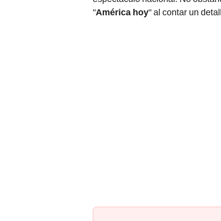
"
América hoy
" al contar un deta