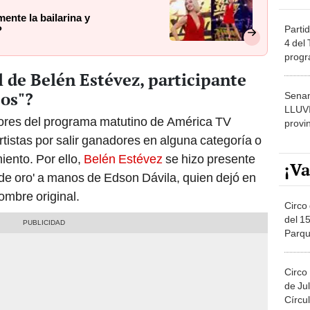
ente la bailarina y
Partid
?
4 del
progr
dónde
l de Belén Estévez, participante
sos"?
Senam
LLUV
adores del programa matutino de América TV
provi
rtistas por salir ganadores en alguna categoría o
iento. Por ello,
Belén Estévez
se hizo presente
¡Va
a de oro' a manos de Edson Dávila, quien dejó en
ombre original.
Circo 
del 15
Parqu
Migue
Circo
de Jul
Círcul