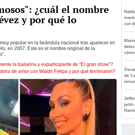
amosos": ¿cuál el nombre
Naldy
évez y por qué lo
mantu
con d
tras 
tocam
Mario
bajo”
muy popular en la farándula nacional tras aparecer en
detec
, en 2007. Este es el nombre original de la
cómo 
os".
"Dolo
ente la bailarina y exparticipante de “El gran show”?
Óscar
storia de amor con Waldir Felipa y por qué terminaron?
de 'La
renun
orque
Sald
Jeffe
junto
Ramír
Kanas
sus…