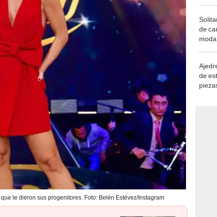
Solita
de ca
moda.
demue
Ajedre
de es
piezas
consi
que le dieron sus progenitores. Foto: Belén Estévez/Instagram