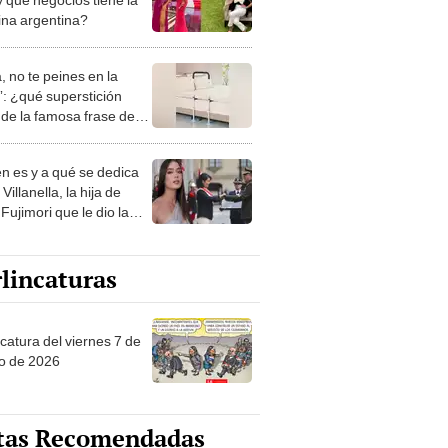
rina argentina?
, no te peines en la
: ¿qué superstición
de la famosa frase de
nanitos Verdes?
n es y a qué se dedica
Villanella, la hija de
Fujimori que le dio la
 a nivel nacional?
lincaturas
catura del viernes 7 de
o de 2026
tas Recomendadas