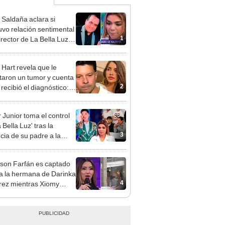
 Saldaña aclara si
vo relación sentimental
1
irector de La Bella Luz
denunciarlo por
ientos: “Me parece muy
 Hart revela que le
taron un tumor y cuenta
2
recibió el diagnóstico:
res muy fuertes..."
 Junior toma el control
 Bella Luz' tras la
3
cia de su padre a la
sta por caso Naldy
aña
rson Farfán es captado
 a la hermana de Darinka
4
ez mientras Xiomy
hiro trabajaba: “Él tiene
”