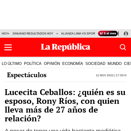
HOY
SINUANO RESULTADOS HOY
ALIANZA LIMA VS SPORT BOYS
JORGE MES
LO ÚLTIMO
POLÍTICA
OPINIÓN
ECONOMÍA
SOCIEDAD
MUNDO
CIE
Espectáculos
11 Nov 2022 | 17:55 h
Lucecita Ceballos: ¿quién es su
esposo, Rony Ríos, con quien
lleva más de 27 años de
relación?