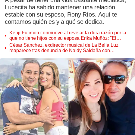
A pesar de tener una vida bastante mediática,
Lucecita ha sabido mantener una relación
estable con su esposo, Rony Ríos. Aquí te
contamos quién es y a qué se dedica.
Kenji Fujimori conmueve al revelar la dura razón por la
que no tiene hijos con su esposa Erika Muñóz: "El
proceso judicial"
César Sánchez, exdirector musical de La Bella Luz,
reaparece tras denuncia de Naldy Saldaña con
polémico pedido