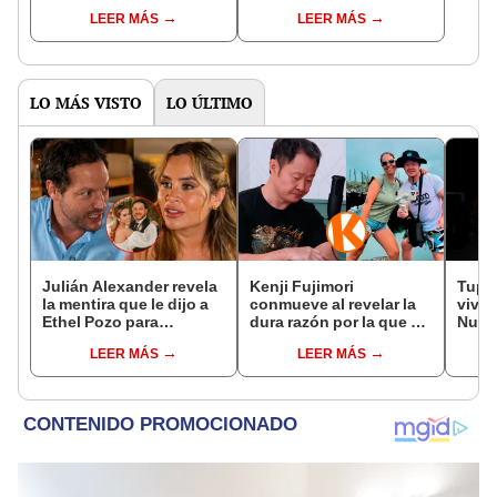
famosa frase de los
que le dio la contra a
LEER MÁS
LEER MÁS
Enanitos Verdes?
nivel nacional?
LO MÁS VISTO
LO ÚLTIMO
Julián Alexander revela
Kenji Fujimori
Tupac
la mentira que le dijo a
conmueve al revelar la
vivo 
Ethel Pozo para
dura razón por la que no
Nuev
conquistarla: “Si no, no
tiene hijos con su
docu
LEER MÁS
LEER MÁS
hubiéramos salido”
esposa Erika Muñóz: "El
proceso judicial"