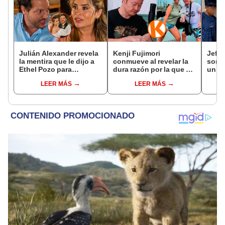
Julián Alexander revela
Kenji Fujimori
Jeffe
la mentira que le dijo a
conmueve al revelar la
sorpr
Ethel Pozo para
dura razón por la que no
un d
conquistarla: “Si no, no
tiene hijos con su
jove
LEER MÁS
LEER MÁS
hubiéramos salido”
esposa Erika Muñóz: "El
fútbo
proceso judicial"
cora