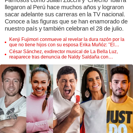
Famosos como Julián Zucchi y ‘Checho’ Ibarra
llegaron al Perú hace muchos años y lograron
sacar adelante sus carreras en la TV nacional.
Conoce a las figuras que se han enamorado de
nuestro país y también celebran el 28 de julio.
Kenji Fujimori conmueve al revelar la dura razón por la
que no tiene hijos con su esposa Erika Muñóz: "El
proceso judicial"
César Sánchez, exdirector musical de La Bella Luz,
reaparece tras denuncia de Naldy Saldaña con
polémico pedido