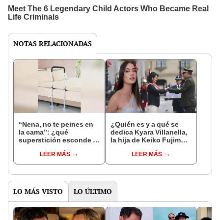
NOTAS RELACIONADAS
“Nena, no te peines en
¿Quién es y a qué se
la cama”: ¿qué
dedica Kyara Villanella,
superstición esconde la
la hija de Keiko Fujimori
famosa frase de los
que le dio la contra a
LEER MÁS
LEER MÁS
Enanitos Verdes?
nivel nacional?
LO MÁS VISTO
LO ÚLTIMO