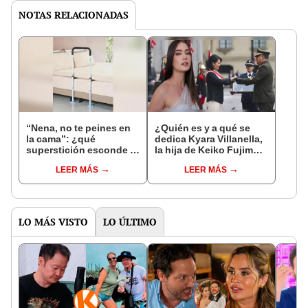
NOTAS RELACIONADAS
“Nena, no te peines en
¿Quién es y a qué se
la cama”: ¿qué
dedica Kyara Villanella,
superstición esconde la
la hija de Keiko Fujimori
famosa frase de los
que le dio la contra a
LEER MÁS
LEER MÁS
Enanitos Verdes?
nivel nacional?
LO MÁS VISTO
LO ÚLTIMO