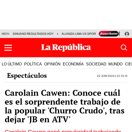
HOY
SINUANO RESULTADOS HOY
ALIANZA LIMA VS SPORT BOYS
JORGE MES
LO ÚLTIMO
POLÍTICA
OPINIÓN
ECONOMÍA
SOCIEDAD
MUNDO
CIE
Espectáculos
22 Jun 2024 | 21:51 h
Carolain Cawen: Conoce cuál
es el sorprendente trabajo de
la popular 'Churro Crudo', tras
dejar 'JB en ATV'