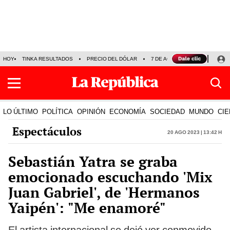
HOY
TINKA RESULTADOS
PRECIO DEL DÓLAR
7 DE AGOSTO
OLLANTA H
LO ÚLTIMO
POLÍTICA
OPINIÓN
ECONOMÍA
SOCIEDAD
MUNDO
CIE
Espectáculos
20 Ago 2023 | 13:42 h
Sebastián Yatra se graba
emocionado escuchando 'Mix
Juan Gabriel', de 'Hermanos
Yaipén': "Me enamoré"