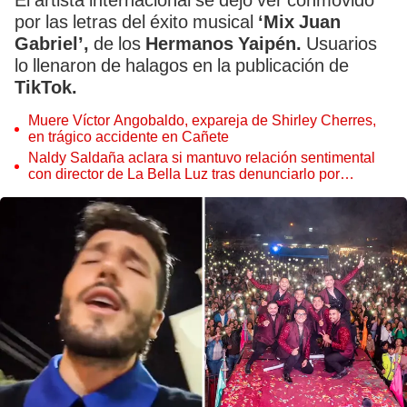
El artista internacional se dejó ver conmovido
por las letras del éxito musical
‘Mix Juan
Gabriel’,
de los
Hermanos Yaipén.
Usuarios
lo llenaron de halagos en la publicación de
TikTok.
Muere Víctor Angobaldo, expareja de Shirley Cherres,
en trágico accidente en Cañete
Naldy Saldaña aclara si mantuvo relación sentimental
con director de La Bella Luz tras denunciarlo por
tocamientos: “Me parece muy bajo”