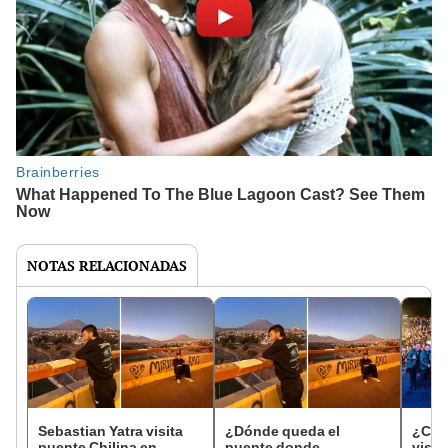
NOTAS RELACIONADAS
Sebastian Yatra visita
¿Dónde queda el
¿Cola
puente Chilina en
puente donde
vista