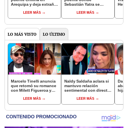
Arequipa y deja extraño
Sebastián Yatra se
Herm
mensaje: "Miriam, te
fotografió con la pinta
fotog
LEER MÁS
LEER MÁS
amo"
"Miriam, te amo"?
Sebas
Areq
LO MÁS VISTO
LO ÚLTIMO
Marcelo Tinelli anuncia
Naldy Saldaña aclara si
Dari
que retomó su romance
mantuvo relación
aband
con Milett Figueroa y
sentimental con director
hija 
hace fuerte confesión:
de La Bella Luz tras
y así
LEER MÁS
LEER MÁS
“La relación nunca se
denunciarlo por
exfut
desunió”
tocamientos: “Me
que
parece muy bajo”