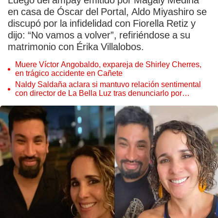
Luego del ampay emitido por Magaly Medina
en casa de Óscar del Portal, Aldo Miyashiro se
discupó por la infidelidad con Fiorella Retiz y
dijo: “No vamos a volver”, refiriéndose a su
matrimonio con Érika Villalobos.
Muere Víctor Angobaldo, expareja de Shirley Cherres,
en trágico accidente en Cañete
Naldy Saldaña aclara si mantuvo relación sentimental
con director de La Bella Luz tras denunciarlo por
tocamientos: “Me parece muy bajo”