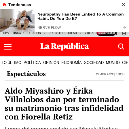
HOY
TINKA RESULTADOS
PRECIO DEL DÓLAR
7 DE AGOSTO
OLLANTA H
LO ÚLTIMO
POLÍTICA
OPINIÓN
ECONOMÍA
SOCIEDAD
MUNDO
CIE
Espectáculos
24 Abr 2022 | 8:32 h
Aldo Miyashiro y Érika
Villalobos dan por terminado
su matrimonio tras infidelidad
con Fiorella Retiz