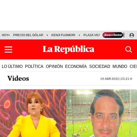
HOY
PRECIO DEL DÓLAR
KENJI FUJIMORI
PLAZA VEA
FERIADOS
KE
LO ÚLTIMO
POLÍTICA
OPINIÓN
ECONOMÍA
SOCIEDAD
MUNDO
CIE
Videos
19 Abr 2022 | 23:21 h