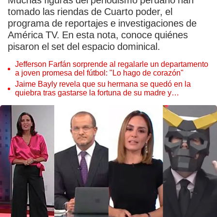
Muchas figuras del periodismo peruano han
tomado las riendas de Cuarto poder, el
programa de reportajes e investigaciones de
América TV. En esta nota, conoce quiénes
pisaron el set del espacio dominical.
Jefferson Farfán sorprende al regalarle un departamento
a joven promesa del fútbol: "Lo hago de corazón"
Jaime Bayly revela que su hermana se quedó en la
quiebra tras gastarse la fortuna de su madre y
denunciarla: "Pedía más"