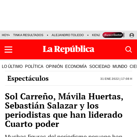
HOY
TINKA RESULTADOS
ALEJANDRO TOLEDO
KENJI FUJIMORI
PRECIO
LO ÚLTIMO
POLÍTICA
OPINIÓN
ECONOMÍA
SOCIEDAD
MUNDO
CIE
Espectáculos
31 Ene 2022 | 17:08 h
Sol Carreño, Mávila Huertas,
Sebastián Salazar y los
periodistas que han liderado
Cuarto poder