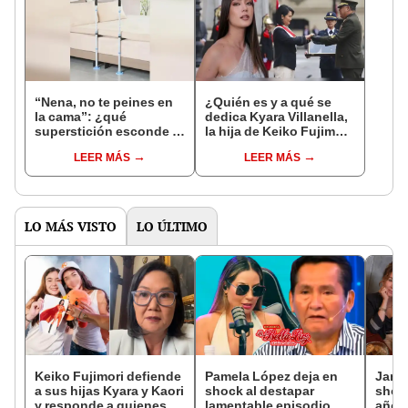
“Nena, no te peines en
¿Quién es y a qué se
la cama”: ¿qué
dedica Kyara Villanella,
superstición esconde la
la hija de Keiko Fujimori
famosa frase de los
que le dio la contra a
LEER MÁS
LEER MÁS
Enanitos Verdes?
nivel nacional?
LO MÁS VISTO
LO ÚLTIMO
Keiko Fujimori defiende
Pamela López deja en
Janet
a sus hijas Kyara y Kaori
shock al destapar
shock
y responde a quienes la
lamentable episodio
años 