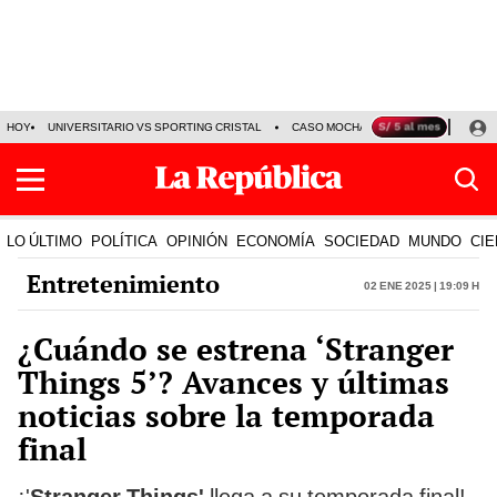
HOY
UNIVERSITARIO VS SPORTING CRISTAL
CASO MOCHASUELDOS
MIGUEL
LO ÚLTIMO
POLÍTICA
OPINIÓN
ECONOMÍA
SOCIEDAD
MUNDO
CIE
Entretenimiento
02 Ene 2025 | 19:09 h
¿Cuándo se estrena ‘Stranger
Things 5’? Avances y últimas
noticias sobre la temporada
final