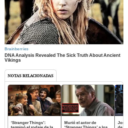
NOTAS RELACIONADAS
‘Stranger Things’:
Murió el actor de
Josep
terminó el rodaje de la
‘Stranger Things’ a los
de 'S