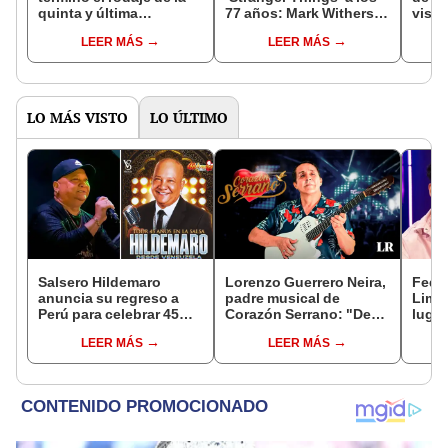
quinta y última
77 años: Mark Withers
visit
temporada
luchó contra el cáncer
próxi
LEER MÁS
LEER MÁS
de páncreas
Perú
LO MÁS VISTO
LO ÚLTIMO
Salsero Hildemaro
Lorenzo Guerrero Neira,
Fede 
anuncia su regreso a
padre musical de
Lima 
Perú para celebrar 45
Corazón Serrano: "De
lugar
años de trayectoria
diez canciones, se
que 
LEER MÁS
LEER MÁS
musical: "Los espero
acierta en una, pero eso
show
para cantar con todos
es la perseverancia"
ustedes”