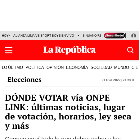
HOY
ALIANZA LIMA VS SPORT BOYS EN VIVO
SINUANO RESULTADOS HOY
JO
LO ÚLTIMO
POLÍTICA
OPINIÓN
ECONOMÍA
SOCIEDAD
MUNDO
CIE
Elecciones
01 Oct 2022 | 21:59 h
DÓNDE VOTAR vía ONPE
LINK: últimas noticias, lugar
de votación, horarios, ley seca
y más