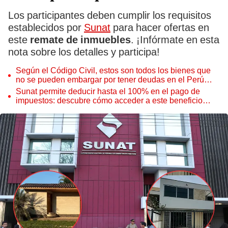
Los participantes deben cumplir los requisitos
establecidos por
Sunat
para hacer ofertas en
este
remate de inmuebles
. ¡Infórmate en esta
nota sobre los detalles y participa!
Según el Código Civil, estos son todos los bienes que
no se pueden embargar por tener deudas en el Perú
este 2025
Sunat permite deducir hasta el 100% en el pago de
impuestos: descubre cómo acceder a este beneficio
tributario