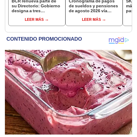
BCR renueva parte de
Cronograma de pagos
SKY P
su Directorio: Gobierno
de sueldos y pensiones
más d
designa a tres
de agosto 2026 vía
pasaj
representantes del
Banco de la Nación:
oper
LEER MÁS
LEER MÁS
Ejecutivo
conoce las fechas de
depósito