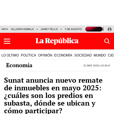
HOY
OLLANTA HUMALA
JANET TELLO
7 DE AGOSTO
TINKA RESULTADOS
LO ÚLTIMO
POLÍTICA
OPINIÓN
ECONOMÍA
SOCIEDAD
MUNDO
CIE
Economía
21 May 2025 | 19:05 h
Sunat anuncia nuevo remate
de inmuebles en mayo 2025:
¿cuáles son los predios en
subasta, dónde se ubican y
cómo participar?