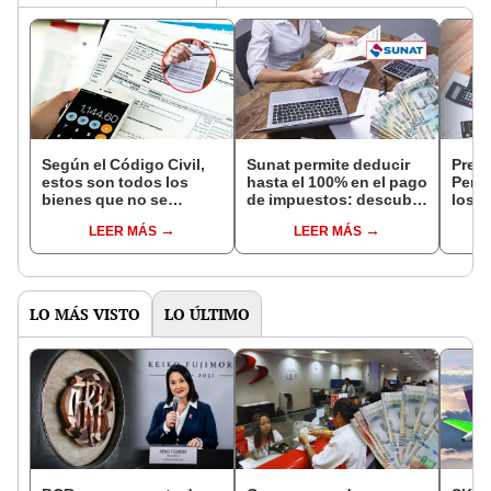
Según el Código Civil,
Sunat permite deducir
Presc
estos son todos los
hasta el 100% en el pago
Perú 
bienes que no se
de impuestos: descubre
los 
pueden embargar por
cómo acceder a este
neces
LEER MÁS
LEER MÁS
tener deudas en el Perú
beneficio tributario
este 
este 2025
LO MÁS VISTO
LO ÚLTIMO