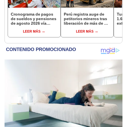
Cronograma de pagos
Perú registra auge de
Turis
de sueldos y pensiones
petitorios mineros tras
1.62 
de agosto 2026 vía
liberación de más de mil
extra
Banco de la Nación:
concesiones para
país 
LEER MÁS
LEER MÁS
conoce las fechas de
explorar cobre y oro
seme
depósito