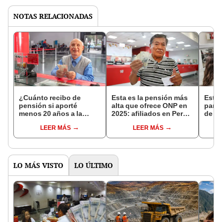
NOTAS RELACIONADAS
¿Cuánto recibo de
Esta es la pensión más
Esta 
pensión si aporté
alta que ofrece ONP en
para 
menos 20 años a la
2025: afiliados en Perú
de l
ONP? Sistema Nacional
deben cumplir estos
cobra
LEER MÁS
LEER MÁS
de Pensiones establece
requisitos para acceder
el Ba
los montos
al beneficio
2025
LO MÁS VISTO
LO ÚLTIMO