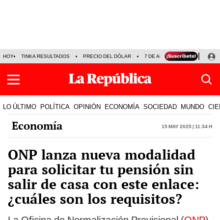
HOY
TINKA RESULTADOS
PRECIO DEL DÓLAR
7 DE AGOSTO
OLLANTA H
LO ÚLTIMO
POLÍTICA
OPINIÓN
ECONOMÍA
SOCIEDAD
MUNDO
CIE
Economía
15 May 2025 | 11:34 h
ONP lanza nueva modalidad
para solicitar tu pensión sin
salir de casa con este enlace:
¿cuáles son los requisitos?