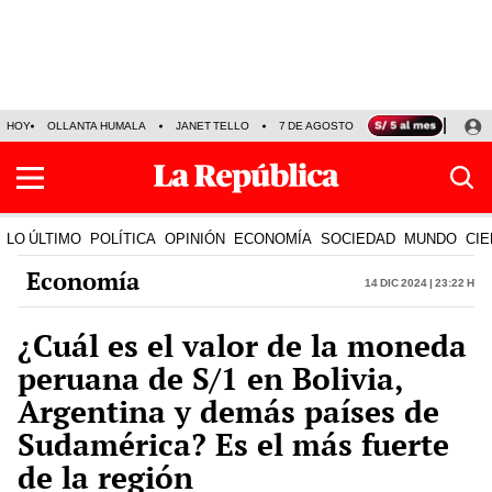
HOY
OLLANTA HUMALA
JANET TELLO
7 DE AGOSTO
TINKA RESULTADOS
LO ÚLTIMO
POLÍTICA
OPINIÓN
ECONOMÍA
SOCIEDAD
MUNDO
CIE
Economía
14 Dic 2024 | 23:22 h
¿Cuál es el valor de la moneda
peruana de S/1 en Bolivia,
Argentina y demás países de
Sudamérica? Es el más fuerte
de la región