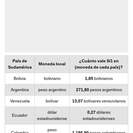
País de
¿Cuánto vale S/1 en
Moneda local
Sudamérica
(moneda de cada país)?
Bolivia
boliviano
1,85
bolivianos
Argentina
peso argentino
271,80
pesos argentinos
Venezuela
bolívar
13,07
bolívares venezolanos
dólar
0,27
dólares
Ecuador
estadounidense
estadounidenses
peso
Colombia
1.186,90
pesos colombianos