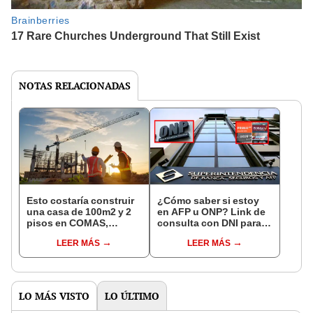
NOTAS RELACIONADAS
Esto costaría construir
¿Cómo saber si estoy
una casa de 100m2 y 2
en AFP u ONP? Link de
pisos en COMAS,
consulta con DNI para
CARABAYLLO y otros
ver en qué fondo de
LEER MÁS
LEER MÁS
distritos de LIMA
pensiones estás
NORTE
LO MÁS VISTO
LO ÚLTIMO