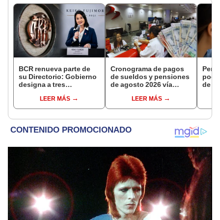
BCR renueva parte de
Cronograma de pagos
Perso
su Directorio: Gobierno
de sueldos y pensiones
podr
designa a tres
de agosto 2026 vía
de ha
representantes del
Banco de la Nación:
compr
LEER MÁS
LEER MÁS
Ejecutivo
conoce las fechas de
nuev
depósito