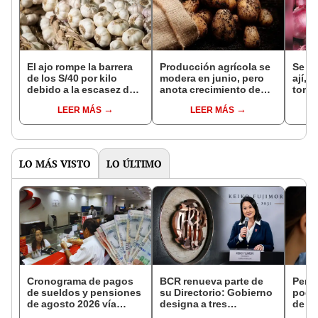
El ajo rompe la barrera
Producción agrícola se
Se vi
de los S/40 por kilo
modera en junio, pero
ají, 
debido a la escasez de
anota crecimiento de
tomat
oferta en Arequipa
6,6% al primer semestre
merc
LEER MÁS
LEER MÁS
2024
desp
LO MÁS VISTO
LO ÚLTIMO
Cronograma de pagos
BCR renueva parte de
Perso
de sueldos y pensiones
su Directorio: Gobierno
podr
de agosto 2026 vía
designa a tres
de ha
Banco de la Nación:
representantes del
compr