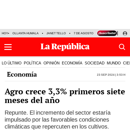
HOY
OLLANTA HUMALA
JANET TELLO
7 DE AGOSTO
TINKA RESULTADOS
LO ÚLTIMO
POLÍTICA
OPINIÓN
ECONOMÍA
SOCIEDAD
MUNDO
CIE
Economía
23 Sep 2024 | 3:53 h
Agro crece 3,3% primeros siete
meses del año
Repunte. El incremento del sector estaría
impulsado por las favorables condiciones
climáticas que repercuten en los cultivos.