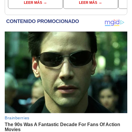
LEER MÁS
LEER MÁS
conoce las fechas de
Ejecutivo
nuev
depósito