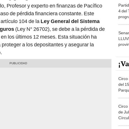
o, Profesor y experto en finanzas de Pacífico
Partid
4 del
caso de pérdida financiera constante. Este
progr
 artículo 104 de la
Ley General del Sistema
dónde
eguros
(Ley N° 26702), se debe a la pérdida de
Senam
 en los últimos 12 meses. Esta situación ha
LLUV
a proteger a los depositantes y asegurar la
provi
.
¡Va
Circo 
del 15
Parqu
Migue
Circo
de Jul
Círcul