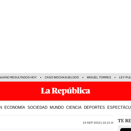
NUANO RESULTADOS HOY
CASO MOCHASUELDOS
MIGUEL TORRES
LEY PU
N
ECONOMÍA
SOCIEDAD
MUNDO
CIENCIA
DEPORTES
ESPECTÁCU
TE R
19 Sep 2024 | 16:21 h