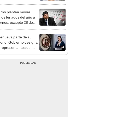
o
rno plantea mover
 los feriados del año a
3
iernes, excepto 28 de
, Navidad y Año Nuevo
enueva parte de su
torio: Gobierno designa
4
s representantes del
tivo