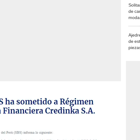
Solita
de ca
moda.
demue
Ajedre
de es
piezas
consi