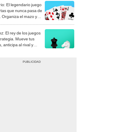
rio: El legendario juego
rtas que nunca pasa de
 Organiza el mazo y
stra tu habilidad.
z: El rey de los juegos
trategia. Mueve tus
, anticipa al rival y
gue el jaque mate.