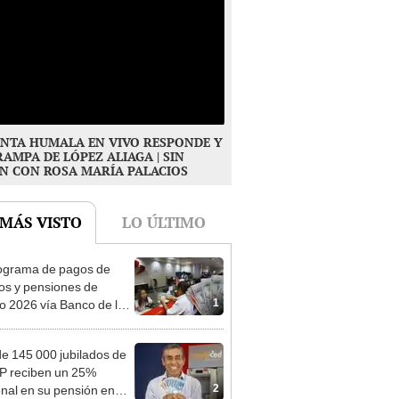
NTA HUMALA EN VIVO RESPONDE Y
RAMPA DE LÓPEZ ALIAGA | SIN
N CON ROSA MARÍA PALACIOS
 MÁS VISTO
LO ÚLTIMO
ograma de pagos de
os y pensiones de
1
o 2026 vía Banco de la
n: conoce las fechas de
ito
e 145 000 jubilados de
P reciben un 25%
2
onal en su pensión en