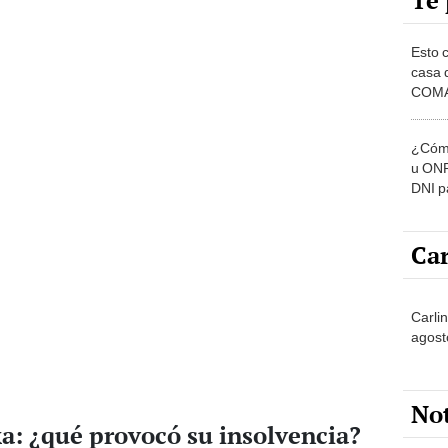
Te 
Esto 
casa 
COMA
otros 
NOR
¿Cómo
u ONP
DNI p
pensi
Car
Carlin
agost
No
a: ¿qué provocó su insolvencia?