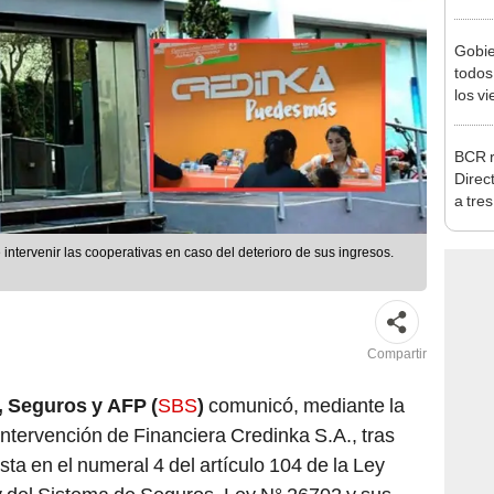
agost
Gobie
todos
los v
julio
BCR r
Direc
a tre
Ejecu
intervenir las cooperativas en caso del deterioro de sus ingresos.
Compartir
 Seguros y AFP (
SBS
)
comunicó, mediante la
ntervención de Financiera Credinka S.A., tras
sta en el numeral 4 del artículo 104 de la Ley