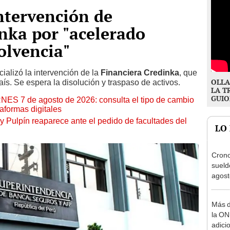
ntervención de
nka por "acelerado
olvencia"
icializó la intervención de la
Financiera Credinka
, que
OLLA
ís. Se espera la disolución y traspaso de activos.
LA T
GUIO
RNES 7 de agosto de 2026: consulta el tipo de cambio
aformas digitales
y Pulpín reaparece ante el pedido de facultades del
LO
Cron
sueld
agost
Nació
depós
Más d
la ON
adici