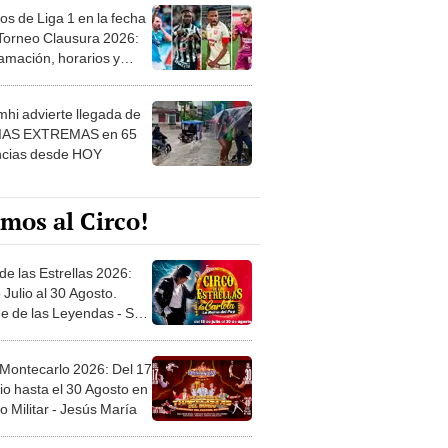
os de Liga 1 en la fecha
 Torneo Clausura 2026:
amación, horarios y
 ver
hi advierte llegada de
IAS EXTREMAS en 65
ncias desde HOY
mos al Circo!
de las Estrellas 2026:
 Julio al 30 Agosto.
e de las Leyendas - San
l
 Montecarlo 2026: Del 17
io hasta el 30 Agosto en
o Militar - Jesús María