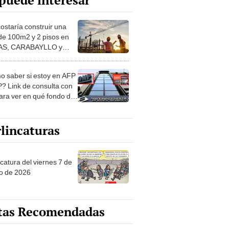
puede interesar
costaría construir una
de 100m2 y 2 pisos en
S, CARABAYLLO y
distritos de LIMA
TE
 saber si estoy en AFP
? Link de consulta con
ara ver en qué fondo de
ones estás
lincaturas
catura del viernes 7 de
o de 2026
tas Recomendadas