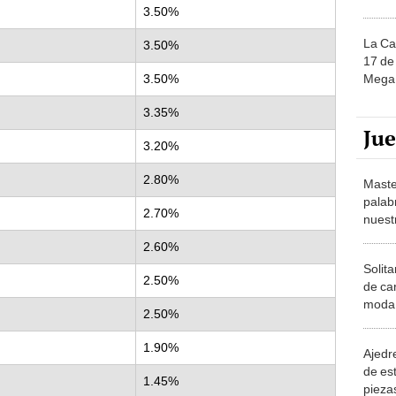
3.50%
La Ca
3.50%
17 de 
Mega 
3.50%
3.35%
Ju
3.20%
2.80%
Maste
palab
2.70%
nuest
2.60%
Solita
2.50%
de ca
moda.
2.50%
demue
1.90%
Ajedre
de es
1.45%
piezas