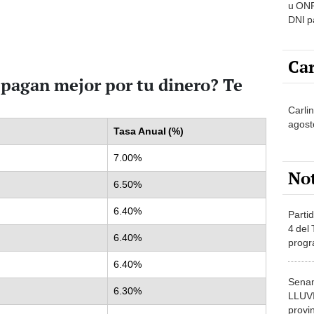
u ONP
DNI p
pensi
Car
 pagan mejor por tu dinero? Te
Carli
agost
Tasa Anual (%)
7.00%
No
6.50%
6.40%
Partid
4 del
6.40%
progr
dónde
6.40%
Senam
6.30%
LLUV
provi