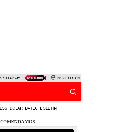
APA LEÓN XIV
NALDY SALDAÑA
INICIAR SESIÓN
LA BELLA LUZ
MAGALY MEDINA
HORÓS
LOS
DÓLAR
DATEC
BOLETÍN
ECOMENDAMOS