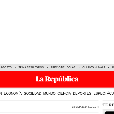
E AGOSTO
TINKA RESULTADOS
PRECIO DEL DÓLAR
OLLANTA HUMALA
P
N
ECONOMÍA
SOCIEDAD
MUNDO
CIENCIA
DEPORTES
ESPECTÁCU
TE R
18 Sep 2024 | 16:16 h