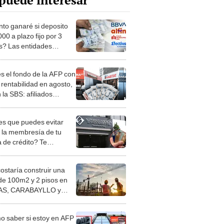
puede interesar
to ganaré si deposito
00 a plazo fijo por 3
? Las entidades
cieras con mayor interés
es el fondo de la AFP con
 rentabilidad en agosto,
 la SBS: afiliados
n acceder si cumplen
edad
s que puedes evitar
 la membresía de tu
a de crédito? Te
camos cómo
costaría construir una
de 100m2 y 2 pisos en
S, CARABAYLLO y
distritos de LIMA
TE
 saber si estoy en AFP