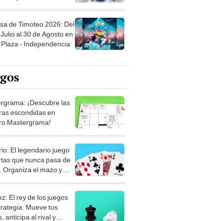
sa de Timoteo 2026: Del
Julio al 30 de Agosto en
Plaza - Independencia
egos
rgrama: ¡Descubre las
ras escondidas en
ro Mastergrama!
rio: El legendario juego
rtas que nunca pasa de
 Organiza el mazo y
stra tu habilidad.
z: El rey de los juegos
trategia. Mueve tus
, anticipa al rival y