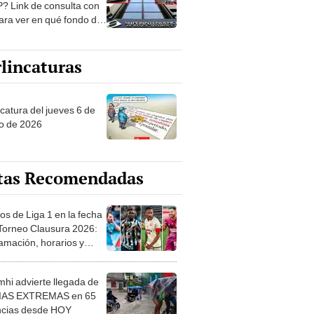
? Link de consulta con
ara ver en qué fondo de
ones estás
lincaturas
ncatura del jueves 6 de
o de 2026
tas Recomendadas
os de Liga 1 en la fecha
 Torneo Clausura 2026:
amación, horarios y
 ver
hi advierte llegada de
IAS EXTREMAS en 65
ncias desde HOY