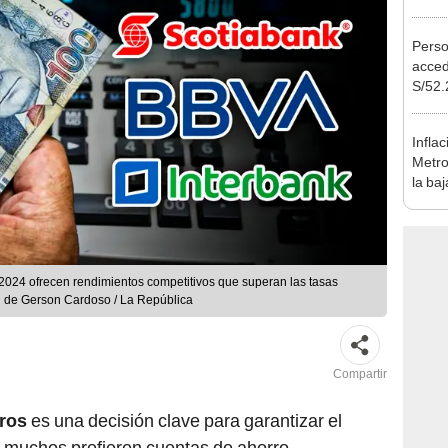
Nació
depós
Perso
acced
S/52.
vivie
regla
Infla
Metrop
la ba
ener
 2024 ofrecen rendimientos competitivos que superan las tasas
ón de Gerson Cardoso / La República
Compartir
rros
es una decisión clave para garantizar el
e muchos prefieren cuentas de ahorro