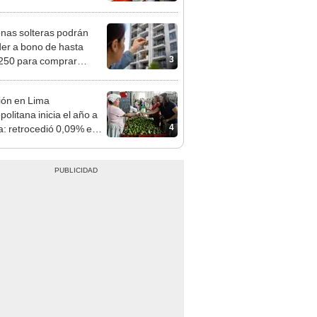
n: conoce las fechas de
ito
nas solteras podrán
er a bono de hasta
3
250 para comprar
nda tras nuevo
mento
ción en Lima
olitana inicia el año a
4
ja: retrocedió 0,09% en
o