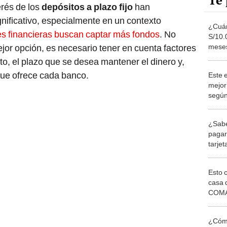
Te 
erés de los
depósitos a plazo fijo
han
nificativo, especialmente en un contexto
¿Cuán
es financieras buscan captar más fondos
. No
S/10.0
meses
mejor opción, es necesario tener en cuenta factores
finan
, el plazo que se desea mantener el dinero y,
 que ofrece cada banco.
Este 
mejor
según
puede
esta 
¿Sabe
pagar
tarjet
expli
Esto 
casa 
COMA
otros 
NOR
¿Cómo