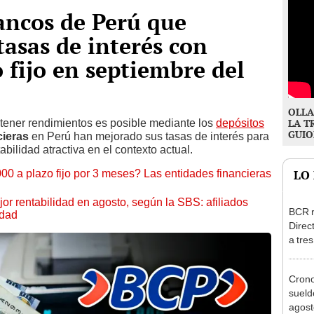
bancos de Perú que
tasas de interés con
 fijo en septiembre del
OLLA
tener rendimientos es posible mediante los
depósitos
LA T
GUIO
cieras
en Perú han mejorado sus tasas de interés para
abilidad atractiva en el contexto actual.
00 a plazo fijo por 3 meses? Las entidades financieras
LO
or rentabilidad en agosto, según la SBS: afiliados
BCR r
edad
Direc
a tre
Ejecu
Cron
sueld
agost