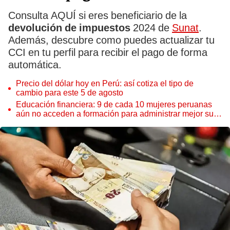
Consulta AQUÍ si eres beneficiario de la
devolución de impuestos
2024 de
Sunat
.
Además, descubre como puedes actualizar tu
CCI en tu perfil para recibir el pago de forma
automática.
Precio del dólar hoy en Perú: así cotiza el tipo de
cambio para este 5 de agosto
Educación financiera: 9 de cada 10 mujeres peruanas
aún no acceden a formación para administrar mejor su
dinero