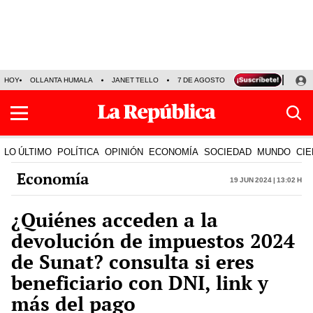
HOY
OLLANTA HUMALA
JANET TELLO
7 DE AGOSTO
TINKA RESULTADOS
LO ÚLTIMO
POLÍTICA
OPINIÓN
ECONOMÍA
SOCIEDAD
MUNDO
CIE
Economía
19 Jun 2024 | 13:02 h
¿Quiénes acceden a la
devolución de impuestos 2024
de Sunat? consulta si eres
beneficiario con DNI, link y
más del pago