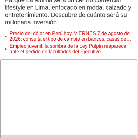
Parque La Molina será un centro comercial
lifestyle en Lima, enfocado en moda, calzado y
entretenimiento. Descubre de cuánto será su
millonaria inversión.
Precio del dólar en Perú hoy, VIERNES 7 de agosto de
2026: consulta el tipo de cambio en bancos, casas de
cambio y plataformas digitales
Empleo juvenil: la sombra de la Ley Pulpín reaparece
ante el pedido de facultades del Ejecutivo