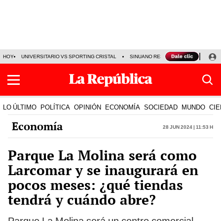
HOY
UNIVERSITARIO VS SPORTING CRISTAL
SINUANO RESULTADOS HOY
CA
LO ÚLTIMO
POLÍTICA
OPINIÓN
ECONOMÍA
SOCIEDAD
MUNDO
CIE
Economía
28 Jun 2024 | 11:53 h
Parque La Molina será como
Larcomar y se inaugurará en
pocos meses: ¿qué tiendas
tendrá y cuándo abre?