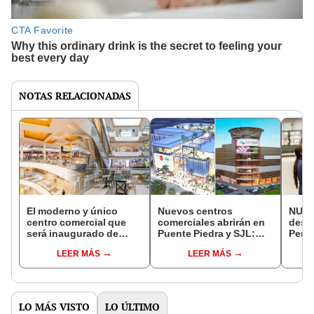
NOTAS RELACIONADAS
El moderno y único
Nuevos centros
NUEV
centro comercial que
comerciales abrirán en
descu
será inaugurado de
Puente Piedra y SJL:
Perú
Lima este 2024: conoce
cuál será el más grande
¿cuá
LEER MÁS
LEER MÁS
su ubicación
y tendrá más tiendas
y cóm
LO MÁS VISTO
LO ÚLTIMO