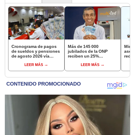
Cronograma de pagos
Más de 145 000
Mini
de sueldos y pensiones
jubilados de la ONP
aseg
de agosto 2026 vía
reciben un 25%
reduc
Banco de la Nación:
adicional en su pensión
suel
LEER MÁS
LEER MÁS
conoce las fechas de
en agosto
aume
depósito
etap