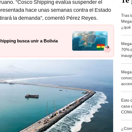
Te 
eruano. "Cosco Shipping evalúa suspender el
a presentada hace unas semanas contra el Estado
Tras 
tirará la demanda", comentó Pérez Reyes.
Megap
¿qué 
del C
ipping busca unir a Bolivia
Megap
70% d
inaug
llega
Megap
conoc
accion
de su
econ
Esto 
casa 
COMA
otros 
NOR
¿Cómo