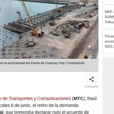
Nació
depós
MEF c
SUNAT
Tribu
Perso
acced
S/52.
vivie
regla
r la exclusividad del Puerto de Chancay. Foto: Composición
Compartir
io de Transportes y Comunicaciones
(
MTC
), Raúl
oles 6 de junio, el retiro de la demanda
al
, que pretendía declarar nulo el acuerdo de