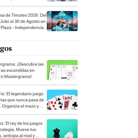
sa de Timoteo 2026: Del
Julio al 30 de Agosto en
Plaza - Independencia
egos
rgrama: ¡Descubre las
ras escondidas en
ro Mastergrama!
rio: El legendario juego
rtas que nunca pasa de
 Organiza el mazo y
stra tu habilidad.
z: El rey de los juegos
trategia. Mueve tus
, anticipa al rival y