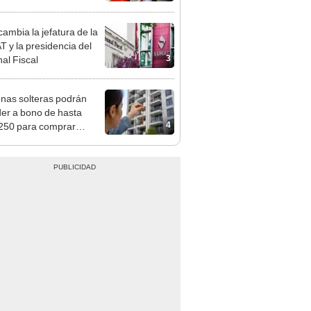
n: conoce las fechas de
ito
ambia la jefatura de la
 y la presidencia del
3
nal Fiscal
nas solteras podrán
er a bono de hasta
4
250 para comprar
nda tras nuevo
mento