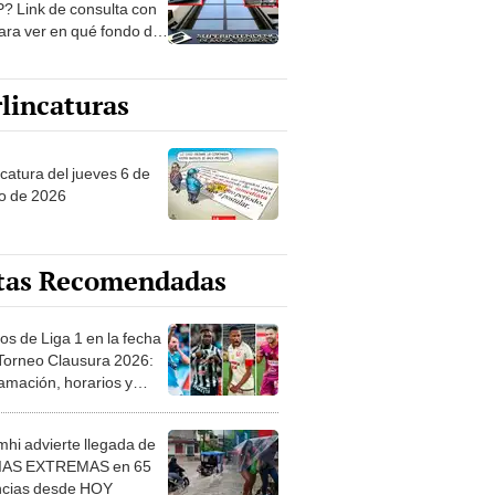
? Link de consulta con
ara ver en qué fondo de
ones estás
lincaturas
ncatura del jueves 6 de
o de 2026
tas Recomendadas
os de Liga 1 en la fecha
 Torneo Clausura 2026:
amación, horarios y
 ver
hi advierte llegada de
IAS EXTREMAS en 65
ncias desde HOY