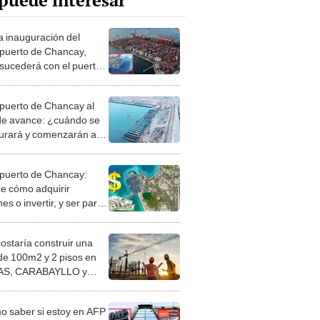
puede interesar
la inauguración del
uerto de Chancay,
sucederá con el puerto
allao?
uerto de Chancay al
e avance: ¿cuándo se
urará y comenzarán a
r los primeros barcos?
uerto de Chancay:
e cómo adquirir
es o invertir, y ser parte
 millonario impacto
ómico
costaría construir una
de 100m2 y 2 pisos en
S, CARABAYLLO y
distritos de LIMA
TE
 saber si estoy en AFP