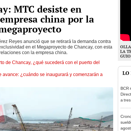
ay: MTC desiste en
empresa china por la
 megaproyecto
Pérez Reyes anunció que se retirará la demanda contra
OLLA
xclusividad en el Megaproyecto de Chancay, con esta
LA T
relaciones con la empresa china.
GUIO
to de Chancay, ¿qué sucederá con el puerto del
LO
 avance: ¿cuándo se inaugurará y comenzarán a
BCR r
Direc
a tre
Ejecu
Cron
sueld
agost