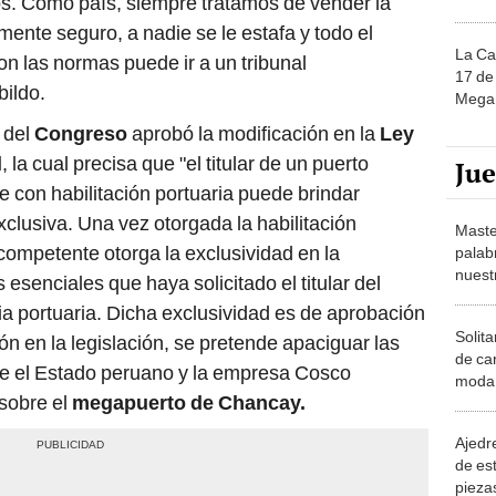
os. Como país, siempre tratamos de vender la
mente seguro, a nadie se le estafa y todo el
La Ca
n las normas puede ir a un tribunal
17 de 
bildo.
Mega 
o del
Congreso
aprobó la modificación en la
Ley
l
, la cual precisa que "el titular de un puerto
Ju
e con habilitación portuaria puede brindar
clusiva. Una vez otorgada la habilitación
Maste
 competente otorga la exclusividad en la
palab
nuest
 esenciales que haya solicitado el titular del
cia portuaria. Dicha exclusividad es de aprobación
Solita
n en la legislación, se pretende apaciguar las
de ca
tre el Estado peruano y la empresa Cosco
moda.
 sobre el
megapuerto de Chancay.
demue
Ajedre
de es
piezas