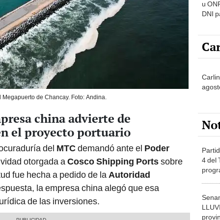
u ONP
DNI p
pensi
Car
Carli
agost
l Megapuerto de Chancay. Foto: Andina.
presa china advierte de
No
en el proyecto portuario
rocuraduría del
MTC
demandó ante el
Poder
Partid
4 del
sividad otorgada a
Cosco Shipping Ports
sobre
progr
itud fue hecha a pedido de la
Autoridad
dónde
espuesta, la empresa china alegó que esa
Senam
jurídica de las inversiones.
LLUV
provi