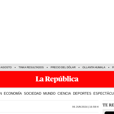
E AGOSTO
TINKA RESULTADOS
PRECIO DEL DÓLAR
OLLANTA HUMALA
P
N
ECONOMÍA
SOCIEDAD
MUNDO
CIENCIA
DEPORTES
ESPECTÁCU
TE R
06 Jun 2024 | 16:58 h