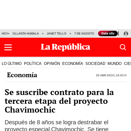
HOY
OLLANTA HUMALA
JANET TELLO
7 DE AGOSTO
TINKA RESULTADOS
LO ÚLTIMO
POLÍTICA
OPINIÓN
ECONOMÍA
SOCIEDAD
MUNDO
CIE
Economía
30 Abr 2024 | 18:03 h
Se suscribe contrato para la
tercera etapa del proyecto
Chavimochic
Después de 8 años se logra destrabar el
proyecto especial Chavimochic. Se tiene