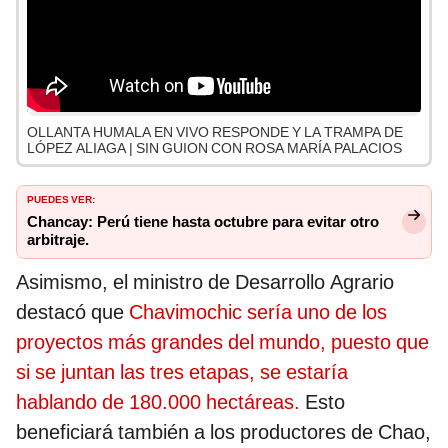
OLLANTA HUMALA EN VIVO RESPONDE Y LA TRAMPA DE
LÓPEZ ALIAGA | SIN GUION CON ROSA MARÍA PALACIOS
PUEDES VER:
Chancay: Perú tiene hasta octubre para evitar otro
arbitraje.
Asimismo, el ministro de Desarrollo Agrario
destacó que
Chavimochic sería uno de los
proyectos más grandes del mundo, puesto que
si se juntan las tres etapas, se estaría
hablando de 180.000 hectáreas.
Esto
beneficiará también a los productores de Chao,