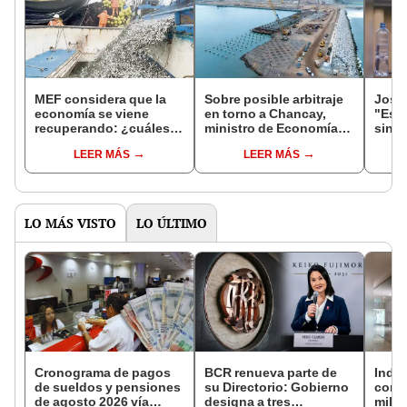
MEF considera que la
Sobre posible arbitraje
José 
economía se viene
en torno a Chancay,
"Es u
recuperando: ¿cuáles
ministro de Economía
sin r
son las razones?
espera llegar antes a un
Cong
LEER MÁS
LEER MÁS
acuerdo
LO MÁS VISTO
LO ÚLTIMO
Cronograma de pagos
BCR renueva parte de
Indec
de sueldos y pensiones
su Directorio: Gobierno
con 
de agosto 2026 vía
designa a tres
milló