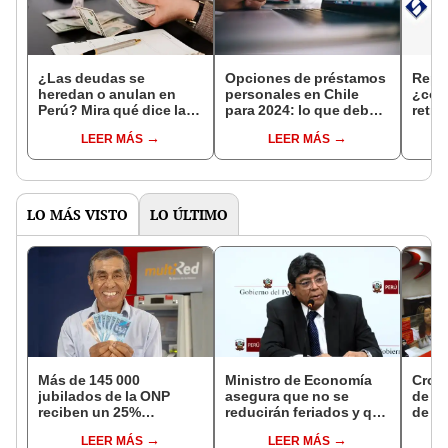
¿Las deudas se
Opciones de préstamos
Repo
heredan o anulan en
personales en Chile
¿con
Perú? Mira qué dice la
para 2024: lo que debes
retra
ley
saber
deud
LEER MÁS
LEER MÁS
pote
LO MÁS VISTO
LO ÚLTIMO
Más de 145 000
Ministro de Economía
Cron
jubilados de la ONP
asegura que no se
de s
reciben un 25%
reducirán feriados y que
de ag
adicional en su pensión
sueldo mínimo se
Banco
LEER MÁS
LEER MÁS
en agosto
aumentará en dos
conoc