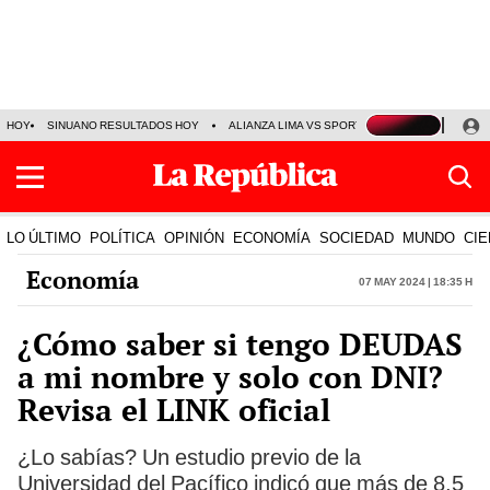
HOY
SINUANO RESULTADOS HOY
ALIANZA LIMA VS SPORT BOYS
JORGE MES
LO ÚLTIMO
POLÍTICA
OPINIÓN
ECONOMÍA
SOCIEDAD
MUNDO
CIE
Economía
07 May 2024 | 18:35 h
¿Cómo saber si tengo DEUDAS
a mi nombre y solo con DNI?
Revisa el LINK oficial
¿Lo sabías? Un estudio previo de la
Universidad del Pacífico indicó que más de 8,5