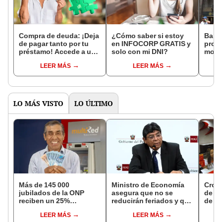
Compra de deuda: ¡Deja
¿Cómo saber si estoy
Banco
de pagar tanto por tu
en INFOCORP GRATIS y
prog
préstamo! Accede a una
solo con mi DNI?
moro
tasa y plazo de pago
requi
LEER MÁS
LEER MÁS
más favorables
al día
LO MÁS VISTO
LO ÚLTIMO
Más de 145 000
Ministro de Economía
Cron
jubilados de la ONP
asegura que no se
de s
reciben un 25%
reducirán feriados y que
de ag
adicional en su pensión
sueldo mínimo se
Banco
LEER MÁS
LEER MÁS
en agosto
aumentará en dos
conoc