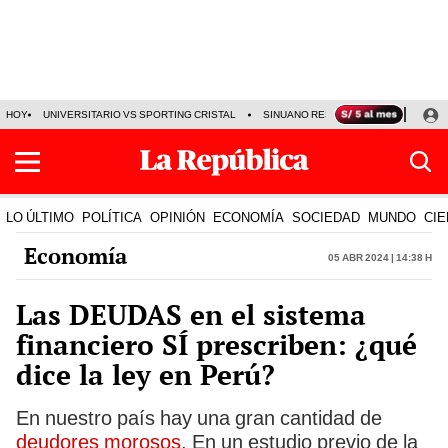
HOY
UNIVERSITARIO VS SPORTING CRISTAL
SINUANO RESULTADOS HOY
CA
LO ÚLTIMO
POLÍTICA
OPINIÓN
ECONOMÍA
SOCIEDAD
MUNDO
CIE
Economía
05 Abr 2024 | 14:38 h
Las DEUDAS en el sistema
financiero SÍ prescriben: ¿qué
dice la ley en Perú?
En nuestro país hay una gran cantidad de
deudores morosos
. En un estudio previo de la