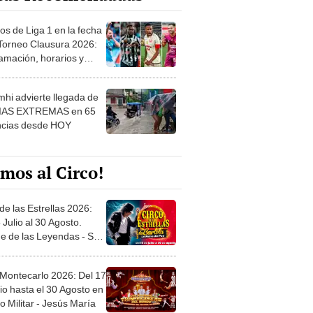
os de Liga 1 en la fecha
 Torneo Clausura 2026:
amación, horarios y
 ver
hi advierte llegada de
IAS EXTREMAS en 65
ncias desde HOY
mos al Circo!
de las Estrellas 2026:
 Julio al 30 Agosto.
e de las Leyendas - San
l
 Montecarlo 2026: Del 17
io hasta el 30 Agosto en
o Militar - Jesús María