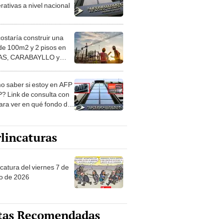
rativas a nivel nacional
costaría construir una
de 100m2 y 2 pisos en
S, CARABAYLLO y
distritos de LIMA
TE
 saber si estoy en AFP
? Link de consulta con
ara ver en qué fondo de
ones estás
lincaturas
catura del viernes 7 de
o de 2026
tas Recomendadas