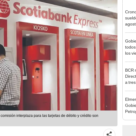
Cron
sueld
agost
Nació
depós
Gobie
todos
los v
julio
BCR r
Direc
a tre
Ejecu
Elmer
Gobie
Petro
omisión interplaza para las tarjetas de débito y crédito son
busca
renta