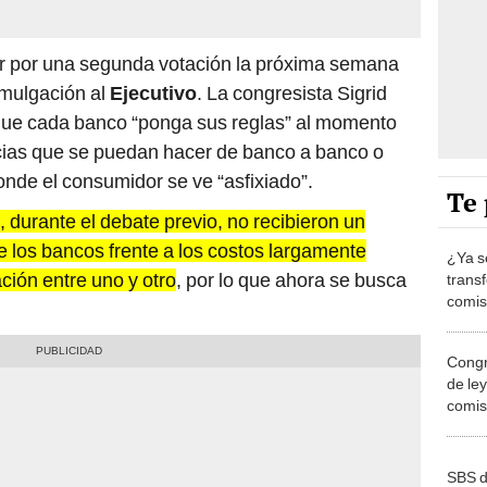
r por una segunda votación la próxima semana
omulgación al
Ejecutivo
. La congresista Sigrid
que cada banco “ponga sus reglas” al momento
ncias que se puedan hacer de banco a banco o
nde el consumidor se ve “asfixiado”.
Te 
, durante el debate previo, no recibieron un
e los bancos frente a los costos largamente
¿Ya s
ción entre uno y otro
, por lo que ahora se busca
trans
comisi
aprob
Congr
de le
comis
banca
SBS d