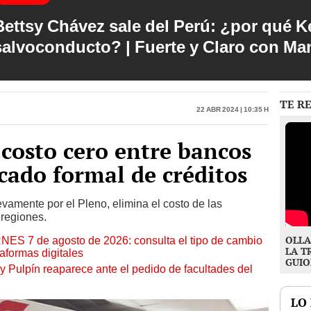
Bettsy Chávez sale del Perú: ¿por qué Ke
salvoconducto? | Fuerte y Claro con M
TE R
22 Abr 2024 | 10:35 h
 costo cero entre bancos
ado formal de créditos
vamente por el Pleno, elimina el costo de las
 regiones.
OLLA
RNES 7 de agosto de 2026: consulta el tipo de cambio
LA T
aformas digitales
GUIO
y Pulpín reaparece ante el pedido de facultades del
LO