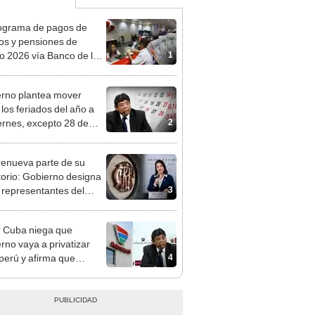
ograma de pagos de
os y pensiones de
1
o 2026 vía Banco de la
n: conoce las fechas de
ito
rno plantea mover
 los feriados del año a
2
iernes, excepto 28 de
, Navidad y Año Nuevo
enueva parte de su
torio: Gobierno designa
3
s representantes del
tivo
 Cuba niega que
rno vaya a privatizar
4
perú y afirma que
rán recuperar su
bilidad