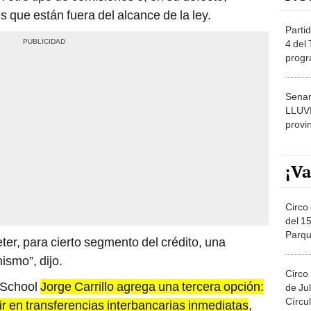
s que están fuera del alcance de la ley.
Partid
4 del
progr
dónde
Senam
LLUV
provi
¡Va
Circo 
del 15
Parqu
er, para cierto segmento del crédito, una
Migue
ismo”, dijo.
Circo
s School
Jorge Carrillo agrega una tercera opción:
de Jul
Círcul
ir en transferencias interbancarias inmediatas
,