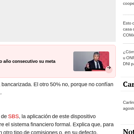
coope
Esto 
casa 
COMA
otros 
NOR
¿Cómo
u ONP
o año consecutivo su meta
DNI p
pensi
Car
á bancarizada. El otro 50% no, porque no confían
.
Carlin
agost
e de
SBS
, la aplicación de este dispositivo
 el sistema financiero formal. Explica que, para
No
 otro tipo de comisiones o, en su defecto,