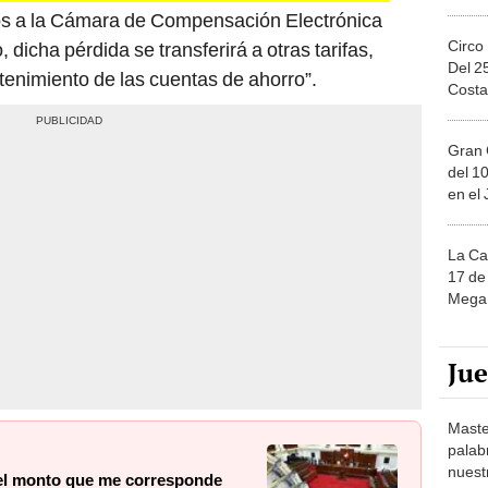
os a la Cámara de Compensación Electrónica
Circo
dicha pérdida se transferirá a otras tarifas,
Del 2
tenimiento de las cuentas de ahorro”.
Costa
Gran 
del 10
en el
La Ca
17 de 
Mega 
Ju
Maste
palab
nuest
 el monto que me corresponde