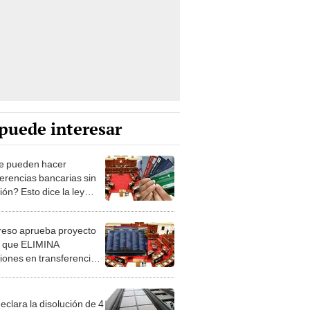
puede interesar
e pueden hacer
ferencias bancarias sin
ón? Esto dice la ley
ada en el Congreso
eso aprueba proyecto
y que ELIMINA
iones en transferencias
rias
eclara la disolución de 4