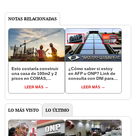
NOTAS RELACIONADAS
Esto costaría construir
¿Cómo saber si estoy
una casa de 100m2 y 2
en AFP u ONP? Link de
pisos en COMAS,
consulta con DNI para
CARABAYLLO y otros
ver en qué fondo de
LEER MÁS
LEER MÁS
distritos de LIMA
pensiones estás
NORTE
LO MÁS VISTO
LO ÚLTIMO