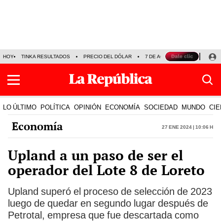
HOY
TINKA RESULTADOS
PRECIO DEL DÓLAR
7 DE AGOSTO
OLLANTA H
LO ÚLTIMO
POLÍTICA
OPINIÓN
ECONOMÍA
SOCIEDAD
MUNDO
CIE
Economía
27 Ene 2024 | 10:06 h
Upland a un paso de ser el
operador del Lote 8 de Loreto
Upland superó el proceso de selección de 2023
luego de quedar en segundo lugar después de
Petrotal, empresa que fue descartada como