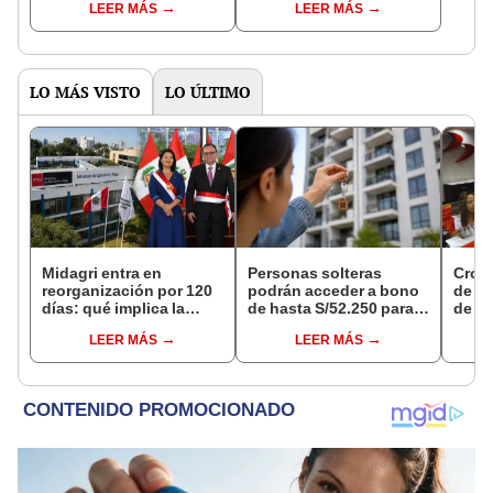
LEER MÁS
LEER MÁS
distritos de LIMA
pensiones estás
NORTE
LO MÁS VISTO
LO ÚLTIMO
Midagri entra en
Personas solteras
Cron
reorganización por 120
podrán acceder a bono
de s
días: qué implica la
de hasta S/52.250 para
de ag
medida y qué cambios
comprar vivienda tras
Banco
LEER MÁS
LEER MÁS
podrían venir
nuevo reglamento
conoc
depó