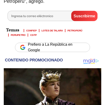
Petroperú", agregó.
CONFIEP
LOTES DE TALARA
PETROPERÚ
PERUPETRO
CGTP
Prefiero a La República en
Google