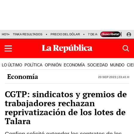
HOY
TINKA RESULTADOS
PRECIO DEL DÓLAR
7 DE AGOSTO
OLLANTA H
LO ÚLTIMO
POLÍTICA
OPINIÓN
ECONOMÍA
SOCIEDAD
MUNDO
CIE
Economía
20 Sep 2023 | 23:41 h
CGTP: sindicatos y gremios de
trabajadores rechazan
reprivatización de los lotes de
Talara