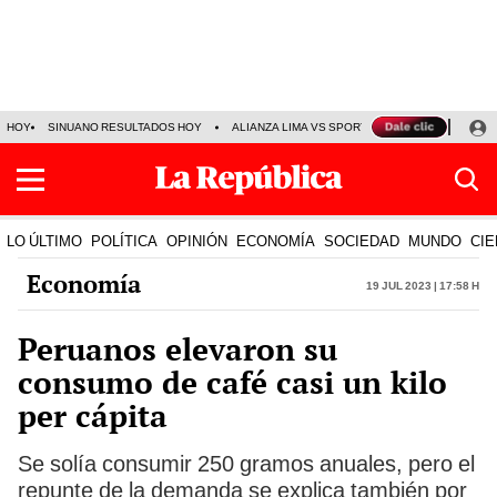
HOY
SINUANO RESULTADOS HOY
ALIANZA LIMA VS SPORT BOYS
JORGE MES
LO ÚLTIMO
POLÍTICA
OPINIÓN
ECONOMÍA
SOCIEDAD
MUNDO
CIE
Economía
19 Jul 2023 | 17:58 h
Peruanos elevaron su
consumo de café casi un kilo
per cápita
Se solía consumir 250 gramos anuales, pero el
repunte de la demanda se explica también por