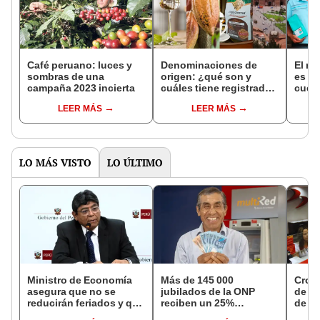
Café peruano: luces y
Denominaciones de
El me
sombras de una
origen: ¿qué son y
es d
campaña 2023 incierta
cuáles tiene registradas
cues
el Perú?
comp
LEER MÁS
LEER MÁS
LO MÁS VISTO
LO ÚLTIMO
Ministro de Economía
Más de 145 000
Cron
asegura que no se
jubilados de la ONP
de s
reducirán feriados y que
reciben un 25%
de ag
sueldo mínimo se
adicional en su pensión
Banco