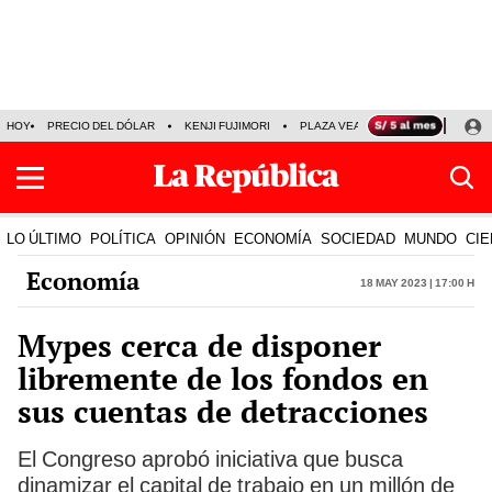
HOY
PRECIO DEL DÓLAR
KENJI FUJIMORI
PLAZA VEA
FERIADOS
KE
LO ÚLTIMO
POLÍTICA
OPINIÓN
ECONOMÍA
SOCIEDAD
MUNDO
CIE
Economía
18 May 2023 | 17:00 h
Mypes cerca de disponer
libremente de los fondos en
sus cuentas de detracciones
El Congreso aprobó iniciativa que busca
dinamizar el capital de trabajo en un millón de