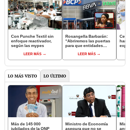
Con Punche Textil sin
Rosangella Barbarán:
Cerca d
enfoque reactivador,
“Abriremos las puertas
han 
según las mypes
para que entidades
expli
financieras compitan
LEER MÁS
LEER MÁS
con las AFP”
LO MÁS VISTO
LO ÚLTIMO
Más de 145 000
Ministro de Economía
Mini
jubilados de la ONP
asegura que no se
anun