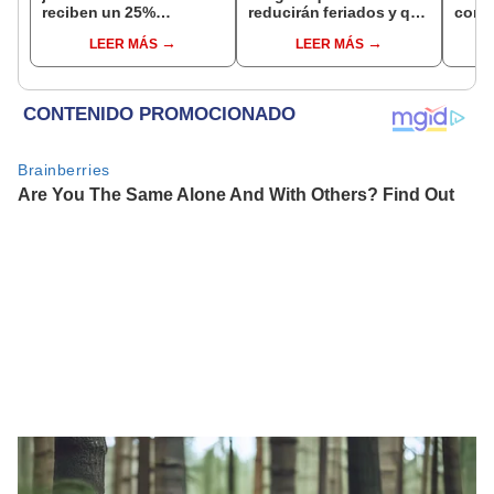
reciben un 25%
reducirán feriados y que
comis
adicional en su pensión
sueldo mínimo se
evasi
LEER MÁS
LEER MÁS
en agosto
aumentará en dos
etapas