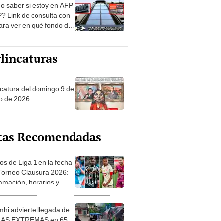
? Link de consulta con
ara ver en qué fondo de
ones estás
lincaturas
ncatura del domingo 9 de
o de 2026
tas Recomendadas
os de Liga 1 en la fecha
 Torneo Clausura 2026:
amación, horarios y
 ver
hi advierte llegada de
IAS EXTREMAS en 65
ncias desde HOY