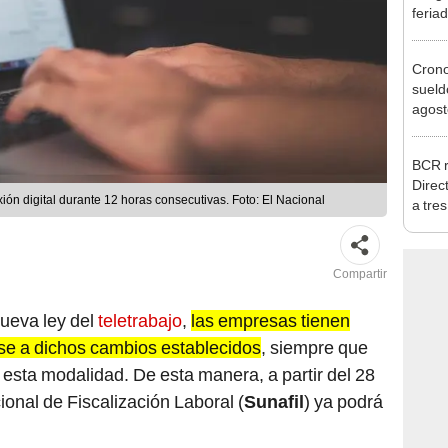
se au
Cron
sueld
agost
Nació
depós
BCR r
Direc
ión digital durante 12 horas consecutivas. Foto: El Nacional
a tre
Ejecu
Compartir
nueva ley del
teletrabajo
,
las empresas tienen
rse a dichos cambios establecidos
, siempre que
esta modalidad. De esta manera, a partir del 28
ional de Fiscalización Laboral (
Sunafil
) ya podrá