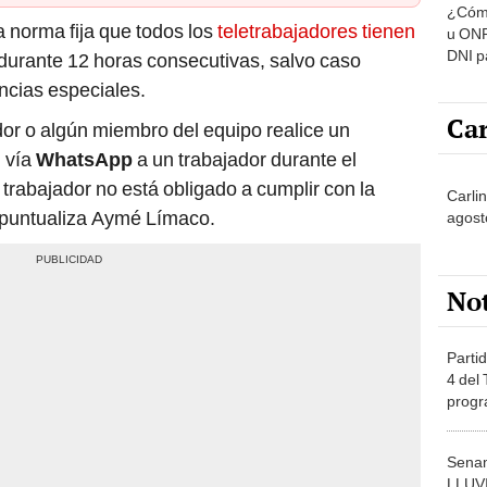
 norma fija que todos los
teletrabajadores tienen
u ONP
DNI p
durante 12 horas consecutivas, salvo caso
pensi
ancias especiales.
Car
or o algún miembro del equipo realice un
l vía
WhatsApp
a un trabajador durante el
l trabajador no está obligado a cumplir con la
Carli
, puntualiza Aymé Límaco.
agost
No
Partid
4 del
progr
dónde
Senam
LLUV
provi