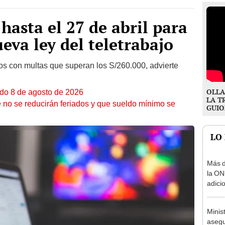
hasta el 27 de abril para
eva ley del teletrabajo
 con multas que superan los S/260.000, advierte
OLLA
ado 8 de agosto de 2026
LA T
 no se reducirán feriados y que sueldo mínimo se
GUIO
LO
Más d
la ON
adici
agost
Minis
asegu
feria