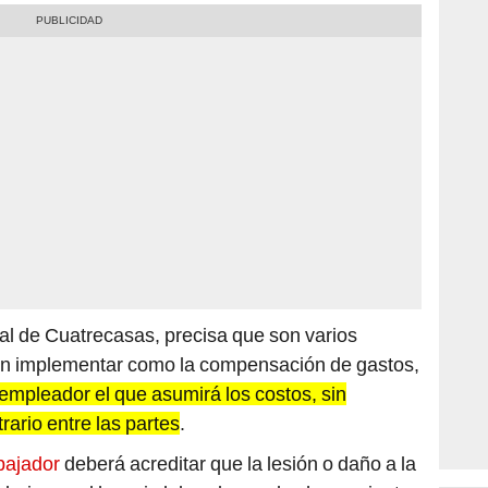
al de Cuatrecasas, precisa que son varios
n implementar como la compensación de gastos,
 empleador el que asumirá los costos, sin
ario entre las partes
.
abajador
deberá acreditar que la lesión o daño a la
abajo, en el horario laboral y con las herramientas