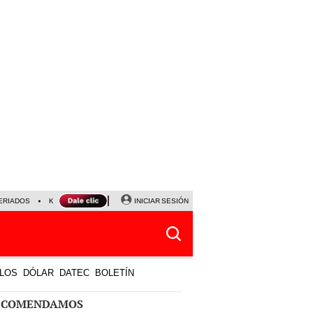
ERIADOS
KEIKO FUJIMORI
NALDY SALDAÑA
INICIAR SESIÓN
JAVIER MILEI
PARTIDOS DE
LOS
DÓLAR
DATEC
BOLETÍN
ECOMENDAMOS