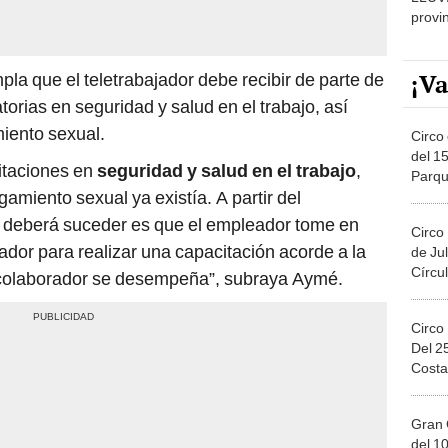
¡Va
la que el teletrabajador debe recibir de parte de
orias en seguridad y salud en el trabajo, así
iento sexual.
Circo 
del 15
citaciones en
seguridad y salud en el trabajo
,
Parqu
amiento sexual ya existía. A partir del
Migue
e deberá suceder es que el empleador tome en
Circo
jador para realizar una capacitación acorde a la
de Jul
Círcul
el colaborador se desempeña”, subraya Aymé.
Circo
Del 2
Costa
Gran 
del 10
en el