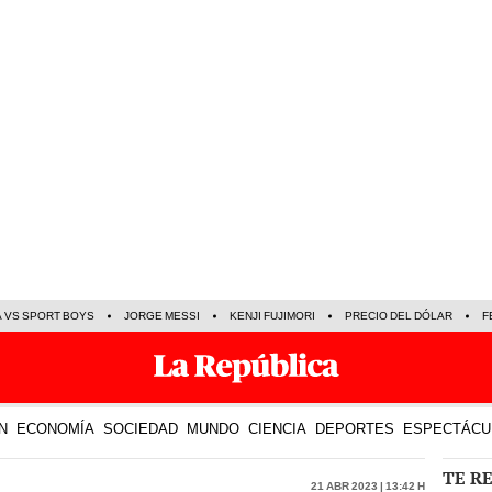
A VS SPORT BOYS
JORGE MESSI
KENJI FUJIMORI
PRECIO DEL DÓLAR
F
N
ECONOMÍA
SOCIEDAD
MUNDO
CIENCIA
DEPORTES
ESPECTÁCU
TE R
21 Abr 2023 | 13:42 h