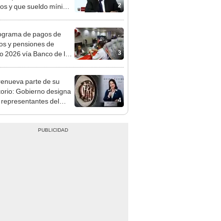
mentará en dos etapas
ograma de pagos de
os y pensiones de
3
o 2026 vía Banco de la
n: conoce las fechas de
ito
enueva parte de su
torio: Gobierno designa
4
s representantes del
tivo