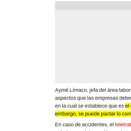
Aymé Límaco, jefa del área labor
aspectos que las empresas debe
en la cual se establece que es
el
embargo, se puede pactar lo contr
En caso de accidentes, el
teletr
salud se produjo en el lugar de tr