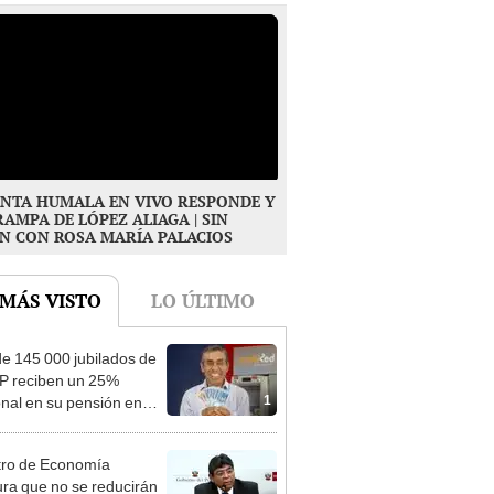
NTA HUMALA EN VIVO RESPONDE Y
RAMPA DE LÓPEZ ALIAGA | SIN
N CON ROSA MARÍA PALACIOS
 MÁS VISTO
LO ÚLTIMO
e 145 000 jubilados de
P reciben un 25%
1
onal en su pensión en
o
tro de Economía
ra que no se reducirán
2
dos y que sueldo mínimo