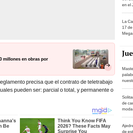
La Ca
17 de 
Mega 
Ju
0 millones en obras por
Maste
palab
nuest
eglamento precisa que el contrato de teletrabajo
cuales pueden ser: parcial o total, y permanente o
Solita
de ca
moda.
demue
Ajedre
de es
piezas