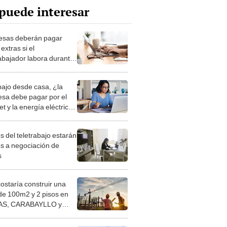
puede interesar
sas deberán pagar
extras si el
rabajador labora durante
o de desconexión digital
abajo desde casa, ¿la
sa debe pagar por el
et y la energía eléctrica
so?
s del teletrabajo estarán
os a negociación de
s
costaría construir una
de 100m2 y 2 pisos en
S, CARABAYLLO y
distritos de LIMA
TE
 saber si estoy en AFP