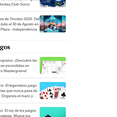
sa de Timoteo 2026: Del
Julio al 30 de Agosto en
Plaza - Independencia
egos
rgrama: ¡Descubre las
ras escondidas en
ro Mastergrama!
rio: El legendario juego
rtas que nunca pasa de
 Organiza el mazo y
stra tu habilidad.
z: El rey de los juegos
trategia. Mueve tus
, anticipa al rival y