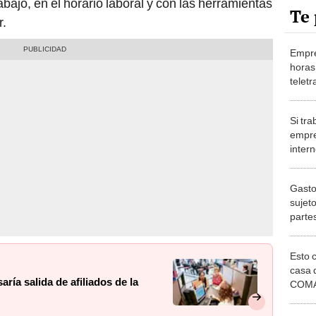
Te 
r.
Empre
horas 
telet
tiemp
Si tr
empre
intern
que u
Gasto
sujet
parte
Esto 
casa 
ía salida de afiliados de la
COMA
otros 
NOR
¿Cómo