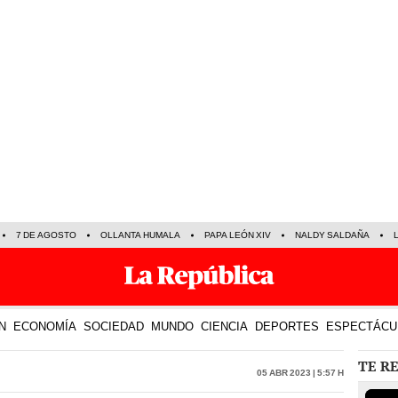
7 DE AGOSTO
OLLANTA HUMALA
PAPA LEÓN XIV
NALDY SALDAÑA
N
ECONOMÍA
SOCIEDAD
MUNDO
CIENCIA
DEPORTES
ESPECTÁCU
TE R
05 Abr 2023 | 5:57 h