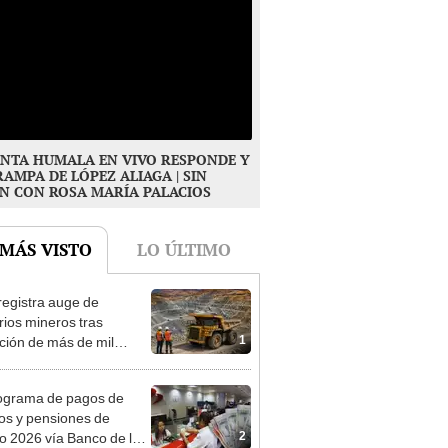
NTA HUMALA EN VIVO RESPONDE Y
RAMPA DE LÓPEZ ALIAGA | SIN
N CON ROSA MARÍA PALACIOS
 MÁS VISTO
LO ÚLTIMO
registra auge de
orios mineros tras
1
ación de más de mil
siones para explorar
 y oro
ograma de pagos de
os y pensiones de
2
o 2026 vía Banco de la