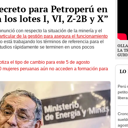
decreto para Petroperú en
 los lotes I, VI, Z-2B y X”
nunció con respecto la situación de la minería y el
articular de la gestión para asegura el funcionamiento
po está trabajando los términos de referencia para el
OLLA
tudios rápidamente se terminen en unos pocos
LA T
GUIO
otiza el tipo de cambio para este 5 de agosto
10 mujeres peruanas aún no acceden a formación para
LO
Perú 
petit
liber
conce
cobre
Cron
sueld
agost