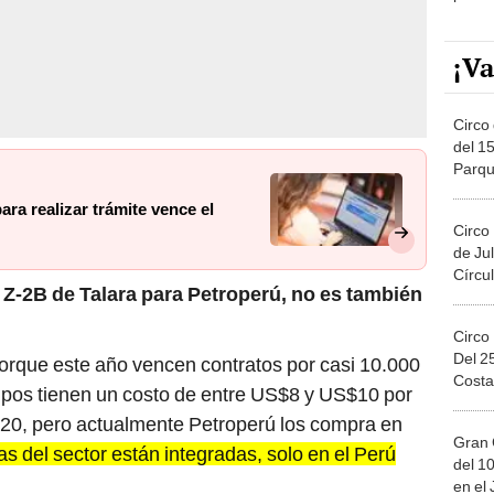
¡Va
Circo 
del 15
Parqu
Migue
ara realizar trámite vence el
Circo
de Jul
Círcul
y Z-2B de Talara para Petroperú, no es también
Circo
Del 2
orque este año vencen contratos por casi 10.000
Costa
pos tienen un costo de entre US$8 y US$10 por
US$20, pero actualmente Petroperú los compra en
Gran 
as del sector están integradas, solo en el Perú
del 10
en el