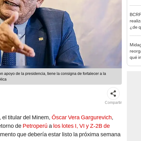
Nació
depós
BCRP 
realiz
¿de q
Midag
reorg
qué i
cambi
n apoyo de la presidencia, tiene la consigna de fortalecer a la
lica
Compartir
 el titular del Minem,
Óscar Vera Gargurevich
,
retorno de
Petroperú
a
los lotes I, VI y Z-2B de
umento que debería estar listo la próxima semana