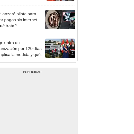
n: conoce las fechas de
ito
lanzará piloto para
ar pagos sin internet:
3
ué trata?
ri entra en
anización por 120 días:
4
mplica la medida y qué
os podrían venir