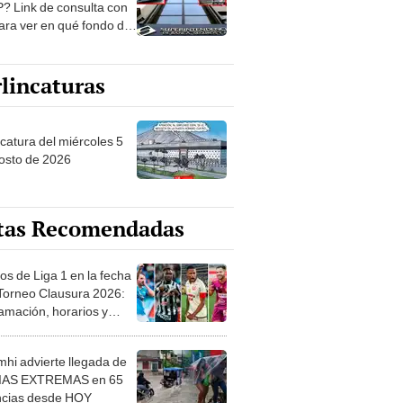
? Link de consulta con
ara ver en qué fondo de
ones estás
lincaturas
ncatura del miércoles 5
osto de 2026
tas Recomendadas
os de Liga 1 en la fecha
 Torneo Clausura 2026:
amación, horarios y
 ver
hi advierte llegada de
IAS EXTREMAS en 65
ncias desde HOY