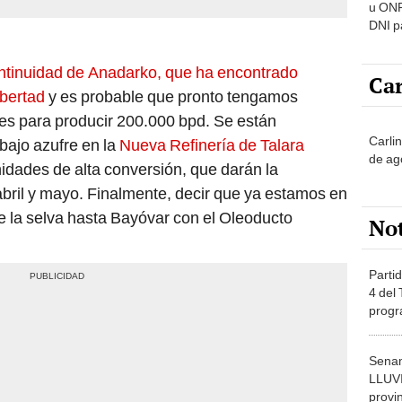
u ONP
DNI p
pensi
ontinuidad de Anadarko, que ha encontrado
Car
ibertad
y es probable que pronto tengamos
s para producir 200.000 bpd. Se están
Carli
bajo azufre en la
Nueva Refinería de Talara
de ag
nidades de alta conversión, que darán la
 abril y mayo. Finalmente, decir que ya estamos en
 la selva hasta Bayóvar con el Oleoducto
No
Partid
4 del
progr
dónde
Senam
LLUV
provi