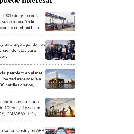
puede interesar
el 90% de grifos en la
l ya se adecuó a la
ción de combustibles
a y una larga agenda tras
ersión de lotes para
perú
cial petrolero en el mar
 Libertad ascendería a
0 barriles diarios,
 Anadarko
costaría construir una
de 100m2 y 2 pisos en
S, CARABAYLLO y
distritos de LIMA
TE
 saber si estoy en AFP