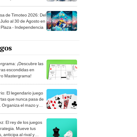
sa de Timoteo 2026: Del
Julio al 30 de Agosto en
Plaza - Independencia
egos
rgrama: ¡Descubre las
ras escondidas en
ro Mastergrama!
rio: El legendario juego
rtas que nunca pasa de
 Organiza el mazo y
stra tu habilidad.
z: El rey de los juegos
trategia. Mueve tus
, anticipa al rival y