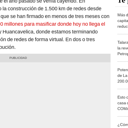
Te 
ue el año pasado se venía cayendo. En
o la construcción de 1.500 km de redes desde
Más d
s que se han firmado en menos de tres meses con
capita
0 millones para masificar donde hoy no llega el
reduc
y Huancavelica, donde estamos terminando
ión de redes de forma virtual. En dos o tres
Talar
bución.
la rev
Petro
Poten
de La
200.00
según
Esto 
casa 
COMA
otros 
NOR
¿Cómo