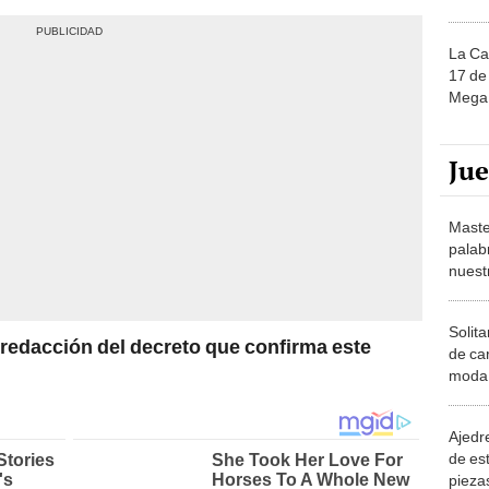
La Ca
17 de 
Mega 
Ju
Maste
palab
nuest
Solita
 redacción del decreto que confirma este
de ca
moda.
demue
Ajedre
de es
piezas