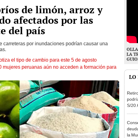
íos de limón, arroz y
do afectados por las
te del país
de carreteras por inundaciones podrían causar una
OLLA
ías.
LA T
GUIO
otiza el tipo de cambio para este 5 de agosto
10 mujeres peruanas aún no acceden a formación para
LO
Retir
podrí
S/20.
Cong
proye
Conse
deuda
la Mu