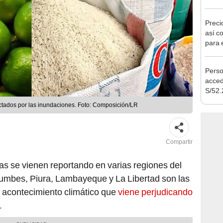
compr
gesti
Preci
así co
para 
Perso
acced
S/52.
vivie
ectados por las inundaciones. Foto: Composición/LR
regla
Compartir
vias se vienen reportando en varias regiones del
Tumbes, Piura, Lambayeque y La Libertad son las
 acontecimiento climático que
viene perjudicando
s.