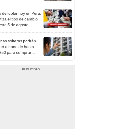
omete futuras
ones
o del dólar hoy en Perú:
tiza el tipo de cambio
3
este 5 de agosto
nas solteras podrán
er a bono de hasta
4
250 para comprar
nda tras nuevo
mento