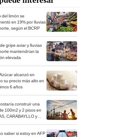
puede interesar
 del limón se
mentó en 19% por lluvias
 norte, según el BCRP
de gripe aviar y lluvias
 norte mantendrían la
ción elevada
Azúcar alcanzó en
ro su precio más alto en
timos 6 años
costaría construir una
de 100m2 y 2 pisos en
S, CARABAYLLO y
distritos de LIMA
TE
 saber si estoy en AFP