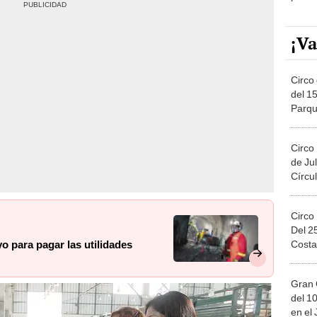
¡Va
Circo 
del 15
Parqu
Migue
Circo
de Jul
Círcul
Circo
Del 2
Costa
o para pagar las utilidades
Gran 
del 10
en el