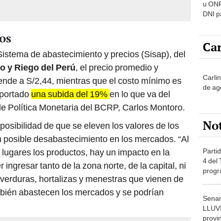
u ONP
DNI p
pensi
dos
Car
istema de abastecimiento y precios (Sisap), del
io y Riego del Perú
, el precio promedio y
Carli
ende a S/2,44, mientras que el costo mínimo es
de ag
eportado
una subida del 19%
en lo que va del
de Política Monetaria del BCRP, Carlos Montoro.
No
a posibilidad de que se eleven los valores de los
n posible desabastecimiento en los mercados. “Al
Partid
 lugares los productos, hay un impacto en la
4 del
ingresar tanto de la zona norte, de la capital, ni
progr
verduras, hortalizas y menestras que vienen de
dónde
mbién abastecen los mercados y se podrían
Senam
LLUV
provi