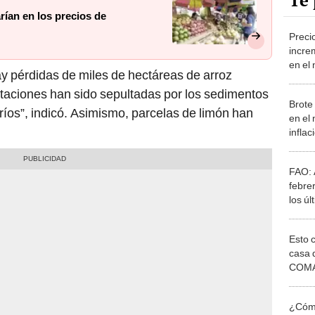
Te 
rían en los precios de
Precio
incre
en el
y pérdidas de miles de hectáreas de arroz
ntaciones han sido sepultadas por los sedimentos
Brote 
ríos”, indicó. Asimismo, parcelas de limón han
en el
infla
FAO: 
febre
los úl
Esto 
casa 
COMA
otros 
NOR
¿Cómo