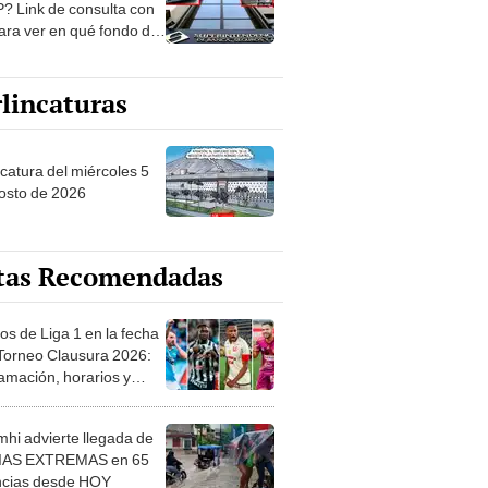
? Link de consulta con
ara ver en qué fondo de
ones estás
lincaturas
ncatura del miércoles 5
osto de 2026
tas Recomendadas
os de Liga 1 en la fecha
 Torneo Clausura 2026:
amación, horarios y
 ver
hi advierte llegada de
IAS EXTREMAS en 65
ncias desde HOY