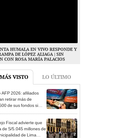
NTA HUMALA EN VIVO RESPONDE Y
RAMPA DE LÓPEZ ALIAGA | SIN
N CON ROSA MARÍA PALACIOS
 MÁS VISTO
LO ÚLTIMO
o AFP 2026: afiliados
an retirar más de
1
600 de sus fondos si
reso aprueba nuevo
cto de ley de 4 UIT
jo Fiscal advierte que
 de S/5.045 millones de
2
nicipalidad de Lima