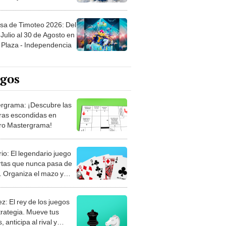
sa de Timoteo 2026: Del
Julio al 30 de Agosto en
Plaza - Independencia
egos
rgrama: ¡Descubre las
ras escondidas en
ro Mastergrama!
rio: El legendario juego
rtas que nunca pasa de
 Organiza el mazo y
stra tu habilidad.
z: El rey de los juegos
trategia. Mueve tus
, anticipa al rival y