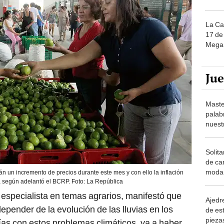
La Ca
17 de 
Mega 
Ju
Maste
palab
nuest
Solita
de ca
moda.
rán un incremento de precios durante este mes y con ello la inflación
demue
, según adelantó el BCRP. Foto: La República
especialista en temas agrarios, manifestó que
Ajedre
epender de la evolución de las lluvias en los
de es
piezas
as con estos problemas climáticos, va a haber