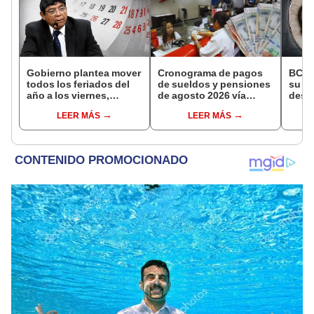
Gobierno plantea mover
Cronograma de pagos
BCR 
todos los feriados del
de sueldos y pensiones
su Di
año a los viernes,
de agosto 2026 vía
desig
excepto 28 de julio,
Banco de la Nación:
repre
LEER MÁS
LEER MÁS
Navidad y Año Nuevo
conoce las fechas de
Ejecu
depósito