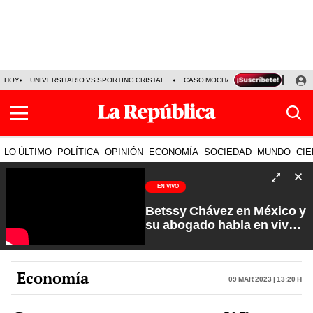
HOY
UNIVERSITARIO VS SPORTING CRISTAL
CASO MOCHASUELDOS
MIGUEL
LO ÚLTIMO
POLÍTICA
OPINIÓN
ECONOMÍA
SOCIEDAD
MUNDO
CIE
EN VIVO
Betssy Chávez en México y
su abogado habla en vivo |
Que No Se Te Olvide con
Carlos Cornejo
Economía
09 Mar 2023 | 13:20 h