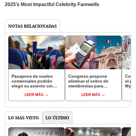
NOTAS RELACIONADAS
Pasajeros de vuelos
Congreso propone
Cong
comerciales podrán
eliminar el cobro de
el pr
elegir su asiento sin
membresías para
Myp
costo adicional
tarjetas de crédito
LEER MÁS
LEER MÁS
LO MÁS VISTO
LO ÚLTIMO