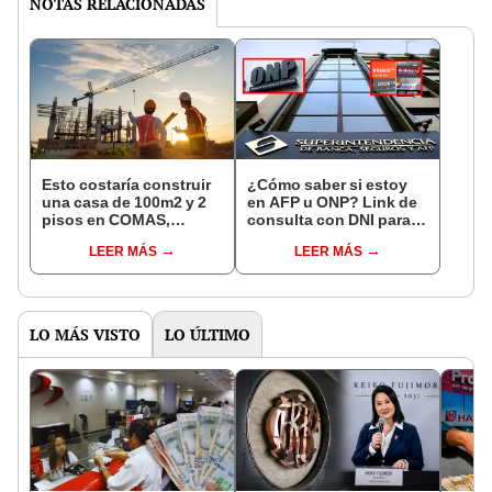
NOTAS RELACIONADAS
Esto costaría construir
¿Cómo saber si estoy
una casa de 100m2 y 2
en AFP u ONP? Link de
pisos en COMAS,
consulta con DNI para
CARABAYLLO y otros
ver en qué fondo de
LEER MÁS
LEER MÁS
distritos de LIMA
pensiones estás
NORTE
LO MÁS VISTO
LO ÚLTIMO