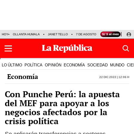
HOY
OLLANTA HUMALA
JANET TELLO
7 DE AGOSTO
TINKA RESULTADOS
LO ÚLTIMO
POLÍTICA
OPINIÓN
ECONOMÍA
SOCIEDAD
MUNDO
CIE
Economía
22 Dic 2022 | 12:06 h
Con Punche Perú: la apuesta
del MEF para apoyar a los
negocios afectados por la
crisis política