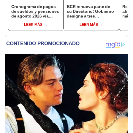
Cronograma de pagos
BCR renueva parte de
Retir
de sueldos y pensiones
su Directorio: Gobierno
afili
de agosto 2026 vía
designa a tres
más d
Banco de la Nación:
representantes del
fond
LEER MÁS
LEER MÁS
conoce las fechas de
Ejecutivo
apru
depósito
proye