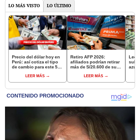
LO MÁS VISTO
LO ÚLTIMO
Precio del dólar hoy en
Retiro AFP 2026:
Leche
Perú: así cotiza el tipo
afiliados podrían retirar
subió
de cambio para este 5
más de S/20.600 de sus
azul
de agosto
fondos si Congreso
ha b
LEER MÁS
LEER MÁS
aprueba nuevo
cont
proyecto de ley de 4 UIT