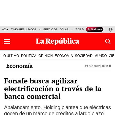
HOY
TINKA RESULTADOS
PRECIO DEL DÓLAR
7 DE AGOSTO
OLLANTA H
LO ÚLTIMO
POLÍTICA
OPINIÓN
ECONOMÍA
SOCIEDAD
MUNDO
CIE
Economía
21 Dic 2022 | 10:15 h
Fonafe busca agilizar
electrificación a través de la
banca comercial
Apalancamiento. Holding plantea que eléctricas
gocen de un marco de créditos a largo plazo