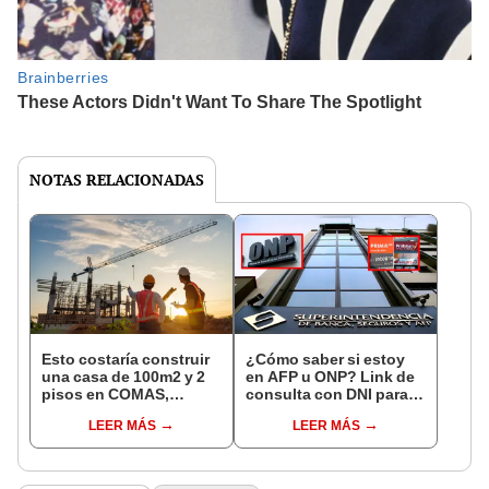
NOTAS RELACIONADAS
Esto costaría construir
¿Cómo saber si estoy
una casa de 100m2 y 2
en AFP u ONP? Link de
pisos en COMAS,
consulta con DNI para
CARABAYLLO y otros
ver en qué fondo de
LEER MÁS
LEER MÁS
distritos de LIMA
pensiones estás
NORTE