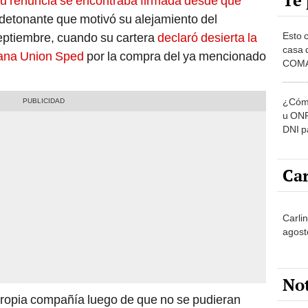
Te 
u renuncia se encontraba firmada desde que
l detonante que motivó su alejamiento del
Esto 
septiembre, cuando su cartera
declaró desierta la
casa 
aliana Union Sped
por la compra del ya mencionado
COMA
otros 
NOR
¿Cómo
u ONP
DNI p
pensi
Car
Carli
agost
No
 propia compañía luego de que no se pudieran