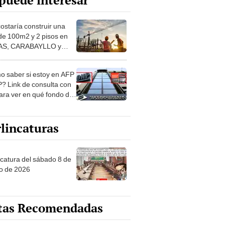
puede interesar
costaría construir una
de 100m2 y 2 pisos en
S, CARABAYLLO y
distritos de LIMA
TE
 saber si estoy en AFP
? Link de consulta con
ara ver en qué fondo de
ones estás
lincaturas
ncatura del sábado 8 de
o de 2026
tas Recomendadas