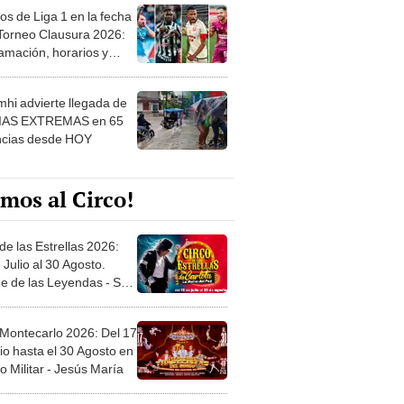
os de Liga 1 en la fecha
 Torneo Clausura 2026:
amación, horarios y
 ver
hi advierte llegada de
IAS EXTREMAS en 65
ncias desde HOY
mos al Circo!
de las Estrellas 2026:
 Julio al 30 Agosto.
e de las Leyendas - San
l
 Montecarlo 2026: Del 17
io hasta el 30 Agosto en
o Militar - Jesús María