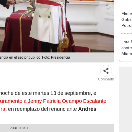
banco
plata
Elmer
Gobie
Petro
busca
renta
Lote 
contr
Alta
cia en el sector público. Foto: Presidencia
Compartir
a noche de este martes 13 de septiembre, el
juramento a Jenny Patricia Ocampo Escalante
ura
, en reemplazo del renunciante
Andrés