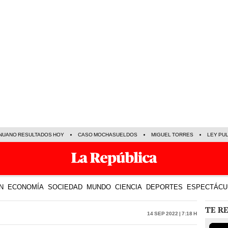
NUANO RESULTADOS HOY
CASO MOCHASUELDOS
MIGUEL TORRES
LEY PU
N
ECONOMÍA
SOCIEDAD
MUNDO
CIENCIA
DEPORTES
ESPECTÁCU
TE R
14 Sep 2022 | 7:18 h