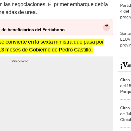
en las negociaciones. El primer embarque debía
Partid
4 del
neladas de urea.
progr
dónde
de beneficiarios del Fertiabono
Senam
LLUV
 convierte en la sexta ministra que pasa por
provi
 13 meses de Gobierno de Pedro Castillo.
¡Va
Circo 
del 15
Parqu
Migue
Circo
de Jul
Círcul