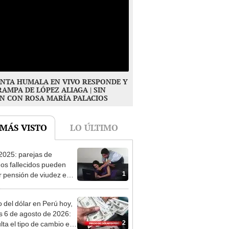
NTA HUMALA EN VIVO RESPONDE Y
RAMPA DE LÓPEZ ALIAGA | SIN
N CON ROSA MARÍA PALACIOS
 MÁS VISTO
LO ÚLTIMO
025: parejas de
ados fallecidos pueden
1
ir pensión de viudez en
 ¿de cuánto es y cómo
der?
o del dólar en Perú hoy,
s 6 de agosto de 2026:
2
lta el tipo de cambio en