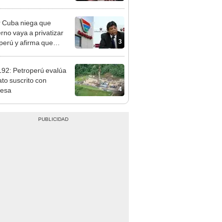
s, casas de cambio y
formas digitales
 Cuba niega que
rno vaya a privatizar
3
perú y afirma que
rán recuperar su
bilidad
192: Petroperú evalúa
ato suscrito con
4
mesa