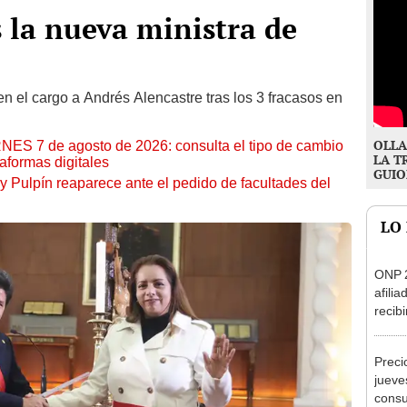
 la nueva ministra de
en el cargo a Andrés Alencastre tras los 3 fracasos en
OLLA
RNES 7 de agosto de 2026: consulta el tipo de cambio
LA T
aformas digitales
GUIO
y Pulpín reaparece ante el pedido de facultades del
LO
ONP 2
afili
recib
Perú,
acce
Preci
jueve
consu