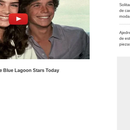
Solita
de ca
moda.
demue
Ajedre
de es
piezas
consi