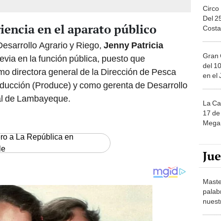
Circo
Del 2
encia en el aparato público
Costa
esarrollo Agrario y Riego,
Jenny Patricia
Gran 
revia en la función pública, puesto que
del 10
 directora general de la Dirección de Pesca
en el
roducción (Produce) y como gerenta de Desarrollo
al de Lambayeque.
La Ca
17 de 
Mega 
ero a La República en
le
Ju
Maste
palab
nuest