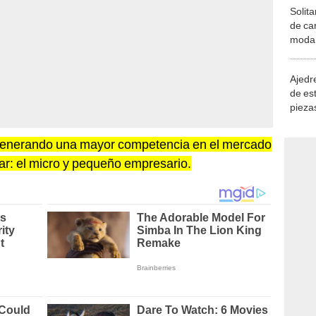
Solita
de ca
moda.
demue
Ajedre
de es
piezas
consi
 generando una mayor competencia en el mercado
lar: el micro y pequeño empresario.