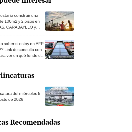
puede interesar
costaría construir una
de 100m2 y 2 pisos en
S, CARABAYLLO y
distritos de LIMA
TE
 saber si estoy en AFP
? Link de consulta con
ara ver en qué fondo de
ones estás
lincaturas
ncatura del miércoles 5
osto de 2026
tas Recomendadas