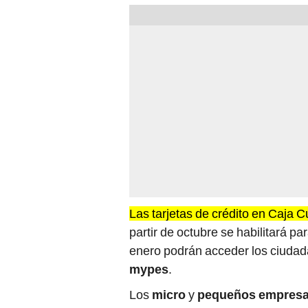
Las tarjetas de crédito en Caja C
partir de octubre se habilitará p
enero podrán acceder los ciuda
mypes
.
Los
micro
y
pequeños empresa