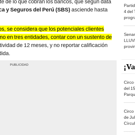
arte de lo que cobran los bancos, que según data
Partid
a y Seguros del Perú (SBS)
asciende hasta
4 del
progr
dónde
s, se considera que los potenciales clientes
Senam
o en tres entidades, contar con un sustento de
LLUV
ividad de 12 meses, y no reportar calificación
provi
dida.
¡Va
Circo 
del 15
Parqu
Migue
Circo
de Jul
Círcul