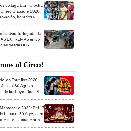
os de Liga 1 en la fecha
 Torneo Clausura 2026:
amación, horarios y
 ver
hi advierte llegada de
IAS EXTREMAS en 65
ncias desde HOY
mos al Circo!
de las Estrellas 2026:
 Julio al 30 Agosto.
e de las Leyendas - San
l
 Montecarlo 2026: Del 17
io hasta el 30 Agosto en
o Militar - Jesús María