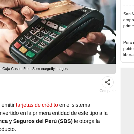
San M
empre
prime
Tecno
Perú 
petit
liber
conce
cobre
 de Caja Cusco. Foto: Semana/getty images
Compartir
 emitir
tarjetas de crédito
en el sistema
nvertido en la primera entidad de este tipo a la
nca y Seguros del Perú (SBS)
le otorga la
oducto.