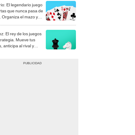
rio: El legendario juego
rtas que nunca pasa de
 Organiza el mazo y
stra tu habilidad.
z: El rey de los juegos
trategia. Mueve tus
, anticipa al rival y
gue el jaque mate.