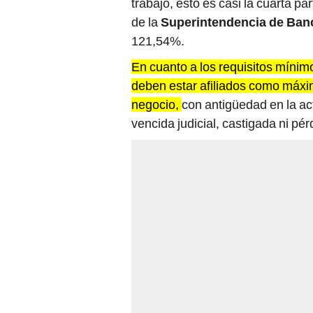
trabajo, esto es casi la cuarta p
de la
Superintendencia de Banc
121,54%.
En cuanto a los requisitos mínimo
deben estar afiliados como máxim
negocio,
con antigüedad en la act
vencida judicial, castigada ni pér