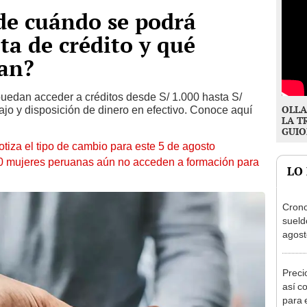
de cuándo se podrá
eta de crédito y qué
tan?
uedan acceder a créditos desde S/ 1.000 hasta S/
OLLA
ajo y disposición de dinero en efectivo. Conoce aquí
LA T
GUIO
otiza el tipo de cambio para este 5 de agosto
10 mujeres peruanas aún no acceden a formación para
LO
Cron
sueld
agost
Nació
depós
Preci
así co
para 