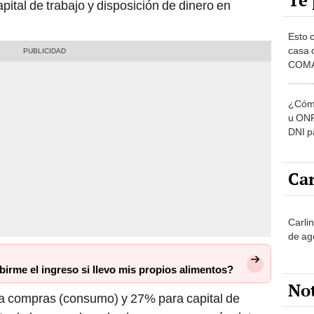
Te 
ital de trabajo y disposición de dinero en
Esto 
casa 
COMA
otros 
NOR
¿Cómo
u ONP
DNI p
pensi
Car
Carli
de ag
birme el ingreso si llevo mis propios alimentos?
No
ra compras (consumo) y 27% para capital de