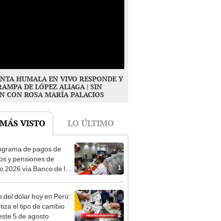
NTA HUMALA EN VIVO RESPONDE Y
RAMPA DE LÓPEZ ALIAGA | SIN
N CON ROSA MARÍA PALACIOS
 MÁS VISTO
LO ÚLTIMO
ograma de pagos de
os y pensiones de
1
o 2026 vía Banco de la
n: conoce las fechas de
ito
o del dólar hoy en Perú:
tiza el tipo de cambio
2
este 5 de agosto