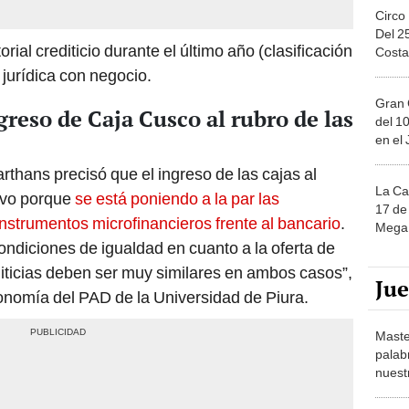
Circo
Del 2
rial crediticio durante el último año (clasificación
Costa
 jurídica con negocio.
Gran 
reso de Caja Cusco al rubro de las
del 10
en el
thans precisó que el ingreso de las cajas al
La Ca
ivo porque
se está poniendo a la par las
17 de 
 instrumentos microfinancieros frente al bancario
.
Mega 
ndiciones de igualdad en cuanto a la oferta de
editicias deben ser muy similares en ambos casos”,
Ju
onomía del PAD de la Universidad de Piura.
Maste
palab
nuest