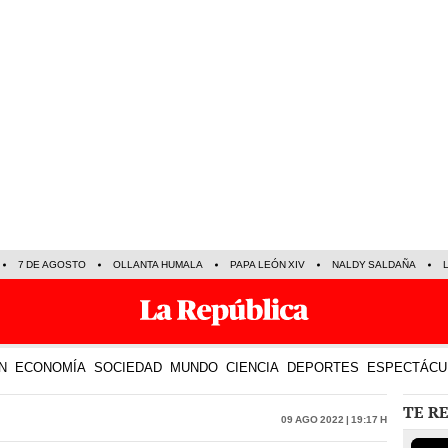
7 DE AGOSTO
OLLANTA HUMALA
PAPA LEÓN XIV
NALDY SALDAÑA
N
ECONOMÍA
SOCIEDAD
MUNDO
CIENCIA
DEPORTES
ESPECTÁCU
TE R
09 Ago 2022 | 19:17 h