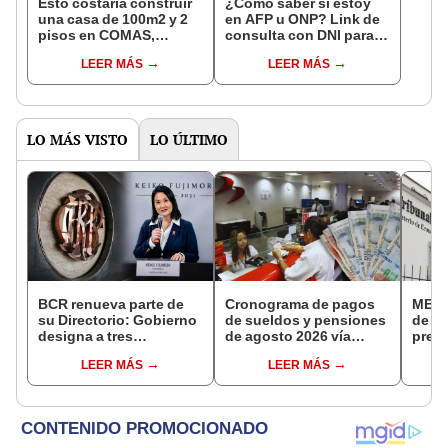
Esto costaría construir
¿Cómo saber si estoy
una casa de 100m2 y 2
en AFP u ONP? Link de
pisos en COMAS,
consulta con DNI para
CARABAYLLO y otros
ver en qué fondo de
LEER MÁS
LEER MÁS
distritos de LIMA
pensiones estás
NORTE
LO MÁS VISTO
LO ÚLTIMO
BCR renueva parte de
Cronograma de pagos
MEF c
su Directorio: Gobierno
de sueldos y pensiones
de la
designa a tres
de agosto 2026 vía
presi
representantes del
Banco de la Nación:
Fisca
LEER MÁS
LEER MÁS
Ejecutivo
conoce las fechas de
depósito