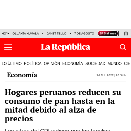
HOY
OLLANTA HUMALA
JANET TELLO
7 DE AGOSTO
TINKA RESULTADOS
LO ÚLTIMO
POLÍTICA
OPINIÓN
ECONOMÍA
SOCIEDAD
MUNDO
CIE
Economía
14 Jul 2022 | 20:34 h
Hogares peruanos reducen su
consumo de pan hasta en la
mitad debido al alza de
precios