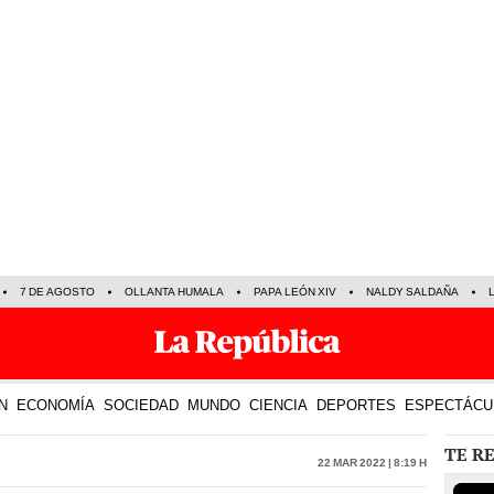
7 DE AGOSTO
OLLANTA HUMALA
PAPA LEÓN XIV
NALDY SALDAÑA
N
ECONOMÍA
SOCIEDAD
MUNDO
CIENCIA
DEPORTES
ESPECTÁCU
TE R
22 Mar 2022 | 8:19 h