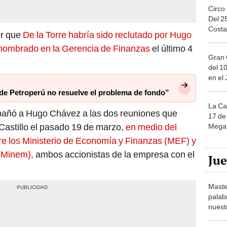
Circo
Del 2
Costa
er que
De la Torre habría sido reclutado por Hugo
nombrado en la Gerencia de Finanzas
el último 4
Gran 
del 10
en el
e Petroperú no resuelve el problema de fondo”
La Ca
mpañó a Hugo Chávez a las dos reuniones que
17 de 
Castillo el pasado 19 de marzo,
en medio del
Mega 
re los Ministerio de Economía y Finanzas (MEF) y
 (Minem),
ambos accionistas de la empresa con el
Ju
Maste
palab
nuest