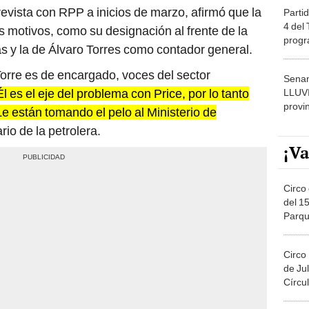
revista con RPP a inicios de marzo, afirmó que la
Partid
4 del
 motivos, como su designación al frente de la
progr
s y la de Álvaro Torres como contador general.
dónde
Torre es de encargado, voces del sector
Senam
Él es el eje del problema con Price, por lo tanto
LLUV
provi
Le están tomando el pelo al Ministerio de
io de la petrolera.
¡Va
Circo 
del 15
Parqu
Migue
Circo
de Jul
Círcul