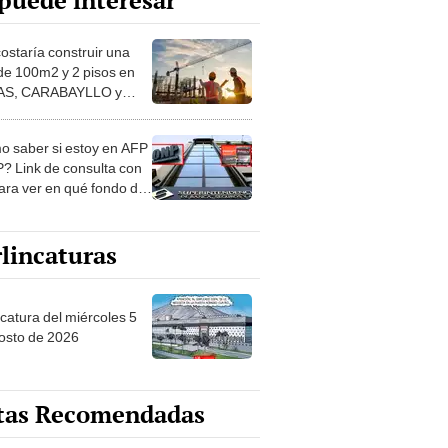
puede interesar
costaría construir una
de 100m2 y 2 pisos en
S, CARABAYLLO y
distritos de LIMA
TE
 saber si estoy en AFP
? Link de consulta con
ara ver en qué fondo de
ones estás
lincaturas
ncatura del miércoles 5
osto de 2026
tas Recomendadas