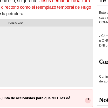
Te 
r de ello, su gerente,
Jesús Fernando de la Torre
l directorio como el reemplazo temporal de Hugo
Esto 
 la petrolera.
casa 
COMA
otros 
NOR
¿Cómo
u ONP
DNI p
pensi
Car
Carli
de ag
No
 junta de accionistas para que MEF les dé