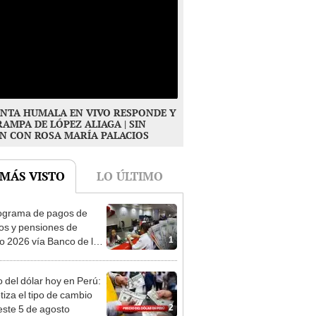
NTA HUMALA EN VIVO RESPONDE Y
RAMPA DE LÓPEZ ALIAGA | SIN
N CON ROSA MARÍA PALACIOS
 MÁS VISTO
LO ÚLTIMO
ograma de pagos de
os y pensiones de
1
o 2026 vía Banco de la
n: conoce las fechas de
ito
o del dólar hoy en Perú:
tiza el tipo de cambio
2
este 5 de agosto