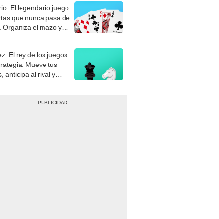
rio: El legendario juego
rtas que nunca pasa de
 Organiza el mazo y
stra tu habilidad.
z: El rey de los juegos
trategia. Mueve tus
, anticipa al rival y
gue el jaque mate.