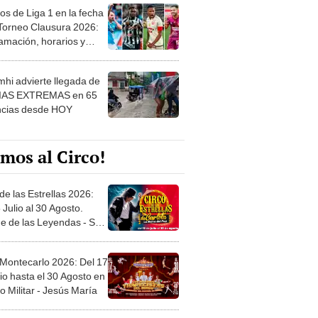
os de Liga 1 en la fecha
 Torneo Clausura 2026:
amación, horarios y
 ver
hi advierte llegada de
IAS EXTREMAS en 65
ncias desde HOY
mos al Circo!
de las Estrellas 2026:
 Julio al 30 Agosto.
e de las Leyendas - San
l
 Montecarlo 2026: Del 17
io hasta el 30 Agosto en
o Militar - Jesús María