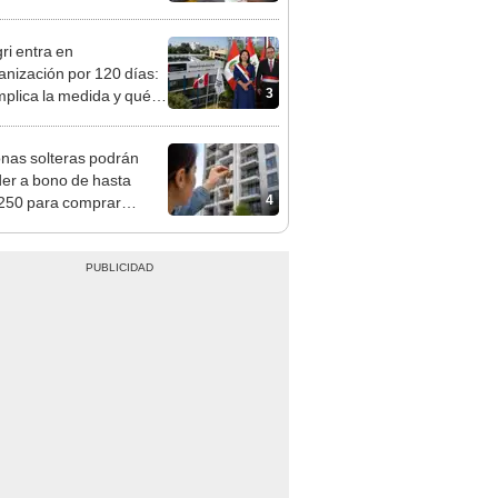
ri entra en
anización por 120 días:
3
mplica la medida y qué
os podrían venir
nas solteras podrán
er a bono de hasta
4
250 para comprar
nda tras nuevo
mento