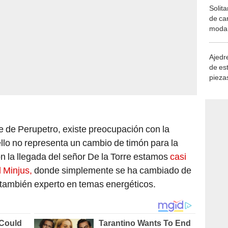
Solita
de ca
moda.
demue
Ajedre
de es
piezas
consi
 de Perupetro, existe preocupación con la
ello no representa un cambio de timón para la
n la llegada del señor De la Torre estamos
casi
l Minjus,
donde simplemente se ha cambiado de
l también experto en temas energéticos.