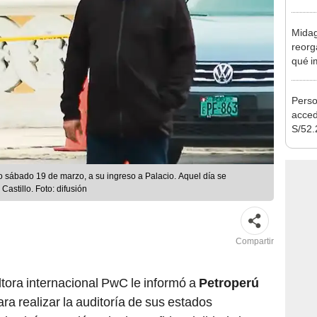
Midag
reorg
qué i
cambi
Perso
acced
S/52.
vivie
regla
 sábado 19 de marzo, a su ingreso a Palacio. Aquel día se
astillo. Foto: difusión
Compartir
ltora internacional PwC le informó a
Petroperú
ara realizar la auditoría de sus estados