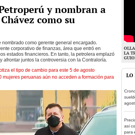
Petroperú y nombran a
 Chávez como su
ue nombrado como gerente general encargado.
OLLA
ente corporativo de finanzas, área que entró en
LA T
los estados financieros. En tanto, la petrolera emplazó
GUIO
 afrontar juntos la controversia con la Contraloría.
otiza el tipo de cambio para este 5 de agosto
LO
10 mujeres peruanas aún no acceden a formación para
Cron
sueld
agost
Nació
depós
Preci
así co
para 