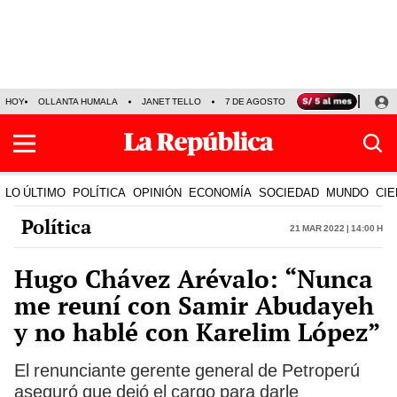
HOY
OLLANTA HUMALA
JANET TELLO
7 DE AGOSTO
TINKA RESULTADOS
LO ÚLTIMO
POLÍTICA
OPINIÓN
ECONOMÍA
SOCIEDAD
MUNDO
CIE
Política
21 Mar 2022 | 14:00 h
Hugo Chávez Arévalo: “Nunca
me reuní con Samir Abudayeh
y no hablé con Karelim López”
El renunciante gerente general de Petroperú
aseguró que dejó el cargo para darle