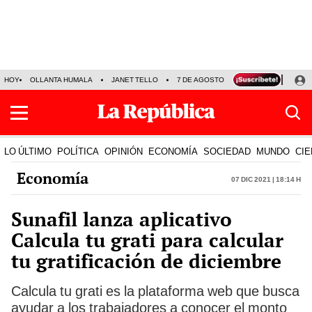
HOY
OLLANTA HUMALA
JANET TELLO
7 DE AGOSTO
TINKA RESULTADOS
LO ÚLTIMO
POLÍTICA
OPINIÓN
ECONOMÍA
SOCIEDAD
MUNDO
CIE
Economía
07 Dic 2021 | 18:14 h
Sunafil lanza aplicativo
Calcula tu grati para calcular
tu gratificación de diciembre
Calcula tu grati es la plataforma web que busca
ayudar a los trabajadores a conocer el monto