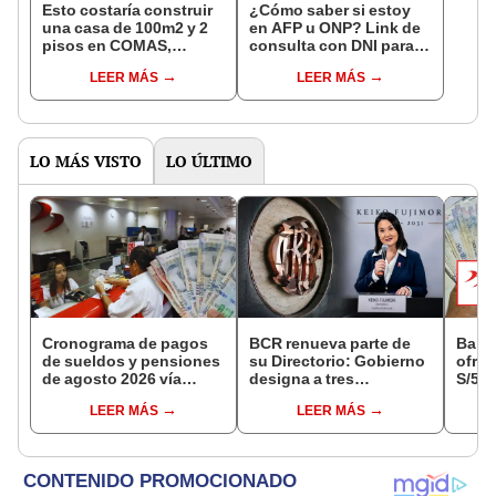
Esto costaría construir
¿Cómo saber si estoy
una casa de 100m2 y 2
en AFP u ONP? Link de
pisos en COMAS,
consulta con DNI para
CARABAYLLO y otros
ver en qué fondo de
LEER MÁS
LEER MÁS
distritos de LIMA
pensiones estás
NORTE
LO MÁS VISTO
LO ÚLTIMO
Cronograma de pagos
BCR renueva parte de
Banc
de sueldos y pensiones
su Directorio: Gobierno
ofrec
de agosto 2026 vía
designa a tres
S/50.
Banco de la Nación:
representantes del
deuda
LEER MÁS
LEER MÁS
conoce las fechas de
Ejecutivo
estos
depósito
para 