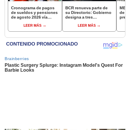
Cronograma de pagos
BCR renueva parte de
MEF c
de sueldos y pensiones
su Directorio: Gobierno
de la
de agosto 2026 vía
designa a tres
presi
Banco de la Nación:
representantes del
Fisca
LEER MÁS
LEER MÁS
conoce las fechas de
Ejecutivo
depósito