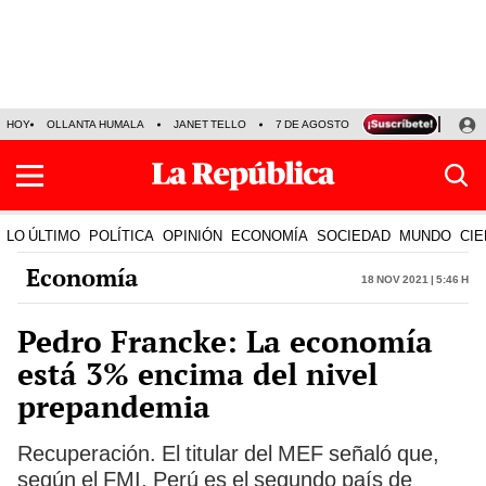
HOY
OLLANTA HUMALA
JANET TELLO
7 DE AGOSTO
TINKA RESULTADOS
LO ÚLTIMO
POLÍTICA
OPINIÓN
ECONOMÍA
SOCIEDAD
MUNDO
CIE
Economía
18 Nov 2021 | 5:46 h
Pedro Francke: La economía
está 3% encima del nivel
prepandemia
Recuperación. El titular del MEF señaló que,
según el FMI, Perú es el segundo país de