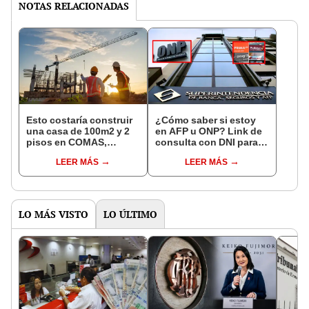
NOTAS RELACIONADAS
Esto costaría construir
¿Cómo saber si estoy
una casa de 100m2 y 2
en AFP u ONP? Link de
pisos en COMAS,
consulta con DNI para
CARABAYLLO y otros
ver en qué fondo de
LEER MÁS
LEER MÁS
distritos de LIMA
pensiones estás
NORTE
LO MÁS VISTO
LO ÚLTIMO