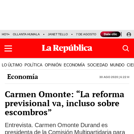
HOY
OLLANTA HUMALA
JANET TELLO
7 DE AGOSTO
TINKA RESULTADOS
LO ÚLTIMO
POLÍTICA
OPINIÓN
ECONOMÍA
SOCIEDAD
MUNDO
CIE
Economía
30 Ago 2020 | 6:22 h
Carmen Omonte: “La reforma
previsional va, incluso sobre
escombros”
Entrevista. Carmen Omonte Durand es
presidenta de la Comisión Multipartidaria para