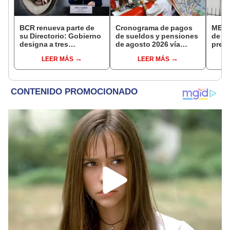
BCR renueva parte de
Cronograma de pagos
MEF c
su Directorio: Gobierno
de sueldos y pensiones
de la
designa a tres
de agosto 2026 vía
presi
representantes del
Banco de la Nación:
Fisca
LEER MÁS
LEER MÁS
Ejecutivo
conoce las fechas de
depósito