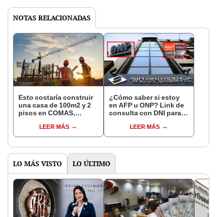
NOTAS RELACIONADAS
Esto costaría construir
¿Cómo saber si estoy
una casa de 100m2 y 2
en AFP u ONP? Link de
pisos en COMAS,
consulta con DNI para
CARABAYLLO y otros
ver en qué fondo de
LEER MÁS
LEER MÁS
distritos de LIMA
pensiones estás
NORTE
LO MÁS VISTO
LO ÚLTIMO