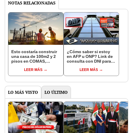
NOTAS RELACIONADAS
Esto costaría construir
¿Cómo saber si estoy
una casa de 100m2 y 2
en AFP u ONP? Link de
pisos en COMAS,
consulta con DNI para
CARABAYLLO y otros
ver en qué fondo de
LEER MÁS
LEER MÁS
distritos de LIMA
pensiones estás
NORTE
LO MÁS VISTO
LO ÚLTIMO