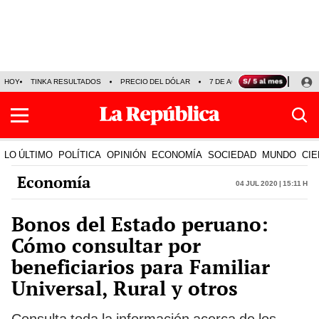
HOY
TINKA RESULTADOS
PRECIO DEL DÓLAR
7 DE AGOSTO
OLLANTA H
LO ÚLTIMO
POLÍTICA
OPINIÓN
ECONOMÍA
SOCIEDAD
MUNDO
CIE
Economía
04 Jul 2020 | 15:11 h
Bonos del Estado peruano:
Cómo consultar por
beneficiarios para Familiar
Universal, Rural y otros