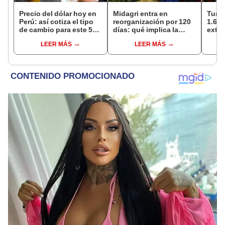
Precio del dólar hoy en
Midagri entra en
Turis
Perú: así cotiza el tipo
reorganización por 120
1.62 
de cambio para este 5
días: qué implica la
extra
de agosto
medida y qué cambios
país 
LEER MÁS
LEER MÁS
podrían venir
seme