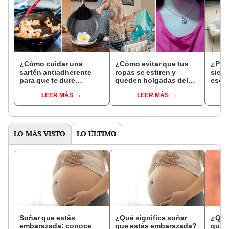
¿Cómo cuidar una
¿Cómo evitar que tus
¿Por
sartén antiadherente
ropas se estiren y
siemp
para que te dure
queden holgadas del
escob
muchos años?
cuello?
LEER MÁS
LEER MÁS
LO MÁS VISTO
LO ÚLTIMO
Soñar que estás
¿Qué significa soñar
¿Qué 
embarazada: conoce
que estás embarazada?
que s