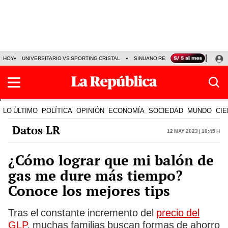
HOY
UNIVERSITARIO VS SPORTING CRISTAL
SINUANO RESULTADOS HOY
CA
LO ÚLTIMO
POLÍTICA
OPINIÓN
ECONOMÍA
SOCIEDAD
MUNDO
CIE
Datos LR
12 May 2023 | 10:45 h
¿Cómo lograr que mi balón de
gas me dure más tiempo?
Conoce los mejores tips
Tras el constante incremento del
precio del
GLP
, muchas familias buscan formas de ahorro