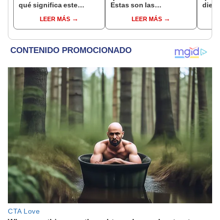
qué significa este
Estas son las
dient
interesante sueño
interpretaciones más
pres
LEER MÁS
LEER MÁS
comunes