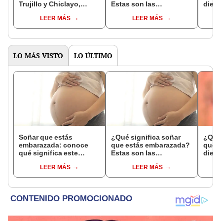
Trujillo y Chiclayo,
Estas son las
dien
respectivamente?
interpretaciones más
Inter
LEER MÁS
LEER MÁS
comunes
psico
expl
LO MÁS VISTO
LO ÚLTIMO
Soñar que estás
¿Qué significa soñar
¿Qué 
embarazada: conoce
que estás embarazada?
que s
qué significa este
Estas son las
dient
interesante sueño
interpretaciones más
pres
LEER MÁS
LEER MÁS
comunes