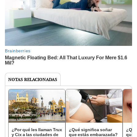
NOTAS RELACIONADAS
¿Por qué les llaman Trux
¿Qué significa soñar
¿Qué 
y Cix a las ciudades de
que estás embarazada?
que s