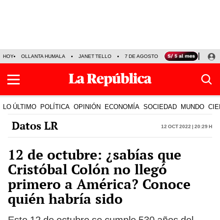
HOY
OLLANTA HUMALA
JANET TELLO
7 DE AGOSTO
TINKA RESULTADOS
LO ÚLTIMO
POLÍTICA
OPINIÓN
ECONOMÍA
SOCIEDAD
MUNDO
CIE
Datos LR
12 Oct 2022 | 20:29 h
12 de octubre: ¿sabías que
Cristóbal Colón no llegó
primero a América? Conoce
quién habría sido