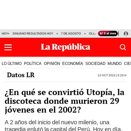
HOY
SINUANO RESULTADOS HOY
7 DE AGOSTO
OLLANTA HUMALA
PAPA
LO ÚLTIMO
POLÍTICA
OPINIÓN
ECONOMÍA
SOCIEDAD
MUNDO
CIE
Datos LR
12 Oct 2022 | 9:29 h
¿En qué se convirtió Utopía, la
discoteca donde murieron 29
jóvenes en el 2002?
A 2 años del inicio del nuevo milenio, una
tragedia enlutó la capital del Perú. Hoy en día,