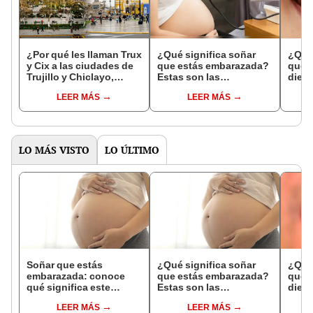
¿Por qué les llaman Trux
¿Qué significa soñar
¿Qué 
y Cix a las ciudades de
que estás embarazada?
que s
Trujillo y Chiclayo,
Estas son las
dien
respectivamente?
interpretaciones más
Inter
LEER MÁS
LEER MÁS
comunes
psico
expl
LO MÁS VISTO
LO ÚLTIMO
Soñar que estás
¿Qué significa soñar
¿Qué 
embarazada: conoce
que estás embarazada?
que s
qué significa este
Estas son las
dient
interesante sueño
interpretaciones más
pres
LEER MÁS
LEER MÁS
comunes